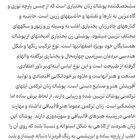
مشخص‏كننده پوشاك زنان بختیارى است كه از جنس پارچه تورى و
گاه مزین به تارها و نقشها و حاشیه‏هاى زرین است. حاشیه و
كناره‏هاى چادر زنان بختیارى اغلب به وسیله زر و زیور و سكه‏هاى
مختلف تزیین مى‏شود. پوشش زن بختیارى آمیخته‏اى از پوشاك
همسایگان خود بویژه اصفهانیها است. نوع تركیب رنگها و شكل
هندسی مردمان سرزمین چهارمحال و بختیاری برگفته والهام
گرفته از طبیعت است و این نوع لباس آینه‌ای‌بر باور اعتقادی،
صنعت و هنر آنهاست و علاوه بر خوداتكایی اقتصادی و تولید
آفرینش هنر و صنایع دستی است. پوشاك زنان تركمن ایلهاى
تركمنى پوشاك تزیین شده و زیبایى دارند. از لحاظ برش ساده اما
چشمگیر است. زنان تركمن عموما هنر قالى‏بافى داشته و مهارت
خاصى در زمینه هنرهاى قالى‏بافى و سوزن‏دوزى دارند. پوشاك این
زنان هنرمند از كلاهی به شكل استوانه و نسبتا بلند که روى آن را
اغلب از پارچه ساده و ابریشمى به رنگ قرمز با دنباله چین‏دار و بلند