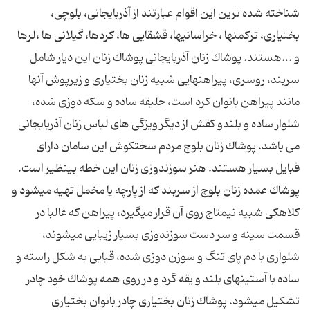
شناخته شده ترین این اقوام عبارتند از آذربایجانی، بلوچی،
بختیاری، ترکمنها ، خراسانیها، قشقایی ها، کردها، گیلانی ها ،لرها
و ...هستند. پوشاك زنان آذربایجانی پوشاك زنان این دیار شامل
سربند، روسری، پیراهنهایی شبیه زنان بختیارى و زیرپوش آنها
مانند پیراهن بانوان كرد است، جلیقه ساده و سکه دوزی شده،
شلوار ساده و بلندو کفش از دیگر ویژگی های لباس زنان آذربایجانی
می باشد. پوشاك زنان بلوچ مردم سخت‏كوش این سامان داراى
قبایل بسیار هستند. هنر سوزن‏دوزى زنان این خطه بى‏نظیر است.
پوشاك عمده زنان بلوچ از سربند که از پارچه یا مخمل تهیه مى‏شود و
كلاهكى شبیه نیم‏تاج روى آن قرار مى‏گیرد، پیراهن که غالبا در
قسمت سینه و سر دست سوزن‏دوزى بسیار زیبایى مى‏شوند،
شلواری با دم پای تنگ و سوزن دوزی شده، قبایی به شكل راسته و
ساده با آستینهاى بلند و یقه گرد و در روى همه پوشاك خود چادر
تشكیل مى‏شود. پوشاك زنان بختیارى چادر بانوان بختیارى