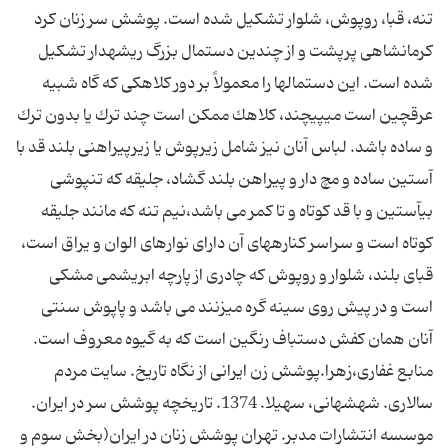
تنه، قبا، روپوش، شلوار تشكیل شده است. پوشش سر زنان كرد
كرمانشاهى پرپشت و از چندین دستمال بزرگ ریشه‏دار تشكیل
شده است. این دستمالها را معمولاً بر دور كلاهكى كه گاه شبیه
عرقچین است مى‏پیچند، كلاهك ممكن است چند ترك یا بدون ترك
و ساده باشد. لباس آنان نیز شامل زیرپوش یا زیرپیراهنی بلند قد با
آستین ساده و مچ دار و پیراهن بلند گشاد، جلیقه که تن‏پوشی
بى‏آستین و با قد كوتاه و تا كمر می باشد،نیم تنه که مانند جلیقه
كوتاه است و سراسر كناره‏هاى آن داراى نوارهاى الوان و یراق است،
قباى بلند، شلوار و روپوش که چادری از پارچه ابریشمى مشكی
است و در پیش روى سینه گره مى‏زنند می باشد و پاپوش سنتى
آنان همان كفش دستباف رنگین است كه به گیوه معروف است.
منابع غفاری،زهرا.پوشش زن ایرانی از نگاه تاریخ. سایت مردم
سالاری. شهشهانی، سهیلا. 1374. تاریخچه پوشش سر در ایران.
موسسه انتشارات مدبر. تهران پوشش زنان در ایران(بخش سوم و