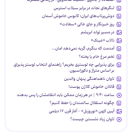
لنگرهای نجات در برابر سیلاب استرس
دوش‌پرتاب‌های ایران؛ کابوس خاموش آسمان
روز خبرنگار و جای خالی «سعادت»
در مسیر تولد ابریشم
تالاب «عینک»
آمدمت که بنگرم، گریه نمی‌دهد امان...
تخم مرغ خام یا پخته؟
برای پذیرایی چه لوستری بخریم؟ راهنمای انتخاب لوستر پذیرای
بر اساس متراژ و دکوراسیون
تاوان ناهماهنگی پنهان والدین
قاتلان خاموش کلاژن پوست!
ساعت ۹:۴۰ | در هر زمان ممکن باید انتقامشان را پس بدهند
چگونه استقلال سالمندان را حفظ کنیم؟
آیین کهن «نوروزبل» - آغاز قرن ۱۷ دیلمی
تاوان زیاد نشستن چیست؟