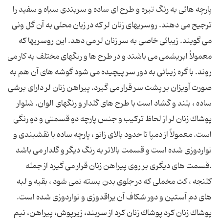
پارچه هائی به رنگ تیره و طرح ای ساده و سربندی سیاه و سفید را
ترجیح می دهند. روسریهای زنان لر كه در زبان محلی به آن گل ونی
می گویند. زیبائی خاصی به سر زنان لر می دهد. این روسریها كه
معمولاً ابریشمی می باشند و در طرح ها و رنگهای مختلف به كار می
روند. با گره زیبائی به دور سر پیچیده می شود گوشه های آن هم به
صورت آویزان بر پشت سر قرار می گیرد. پیراهن زنان لر دارای برشی
ساده ، بلند و گشاد است با طرح های گلدار و رنگهای الوان. شلوار
پوشاك زنان لر از لحاظ تركیب و جنس پارچه دو قسمتی و دو رنگی
است. معمولاً از دمپا تا حدود بالای زانو ، پارچه ساده با نقشبندی و
نواردوزی شده است و قسمت بالاتر به رنگ دیگر و گلدار می باشد
.قسمت های دیگری بر روی پیراهن زنان قرار می گیرد از جمله
كلنجه ، كت مخملی كه در جلوی بدن بسته نمی شود ، بقیه و لبه
های دم آستین و دور شكاف آن یراقدوزی و نواردوزی شده است.
پوشاك زنان كرد پوشاك زنان كرد از سربند، زیرپوش، پیراهن، نیم