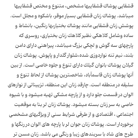
قشقایى پوشاك قشقایى‏ها مشخص، متنوع و مختص قشقایى‏ها
مى‏باشد. پوشاك زنان قشقایى بسیار موقر، باشكوه و مجلل است.
پوشش زنان قشقایى مانند پوشاك بختیارى‏ها رنگین، بانشاط و
ساده وشامل كلاهكی نظیر كلاهك زنان بختیارى، روسرى که
پارچه‏اى سه گوش و لچكى بزرگ مى‏باشد، پیراهنی داراى دامن
بلند، نیم تنه نواردوزى شده،شلوار گلدار و پاپوش. پوشاك زنان
گیلان پوشاك بانوان گیلك داراى تنوع و جلوه خاصى است. از بین
آنها پوشاك زنان قاسم‏آباد، شاخص‏ترین پوشاك از لحاظ تنوع و
سلیقه در منطقه است. چارقد زنان این منطقه، تزییناتى از نوارهاى
الوان در قسمت جلو دارد و از پارچه مشكى تهیه مى‏شود و با شیوه
خاصى به سر زنان بسته مى‏شود. پوشاك زنان لر بنا به موقعیت
اجتماعی ، اقتصادی و از طرفی شرایط سنی از ویژگیهای مشخصی
برخوردار است. پوشاك زنان جوان لر با پارچه های الوان در رنگها و
طرح های شاد با سربندهای زیبا و رنگی می باشد. زنان مسن تر