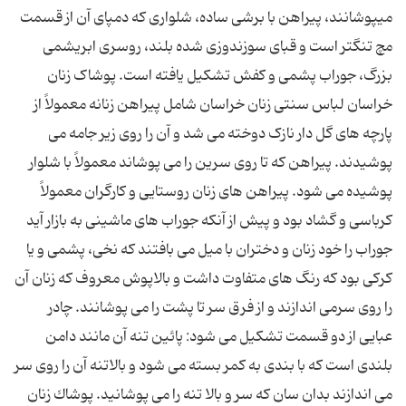
مى‏پوشانند، پیراهن با برشى ساده، شلواری که دم‏پاى آن از قسمت
مچ تنگ‏تر است و قباى سوزن‏دوزى شده بلند، روسرى ابریشمى
بزرگ، جوراب پشمى و كفش تشكیل یافته است. پوشاک زنان
خراسان لباس سنتی زنان خراسان شامل پیراهن زنانه معمولاً از
پارچه های گل دار نازک دوخته می شد و آن را روی زیر جامه می
پوشیدند. پیراهن که تا روی سرین را می پوشاند معمولاً با شلوار
پوشیده می شود. پیراهن های زنان روستایی و کارگران معمولاً
کرباسی و گشاد بود و پیش از آنکه جوراب های ماشینی به بازار آید
جوراب را خود زنان و دختران با میل می بافتند که نخی، پشمی و یا
کرکی بود که رنگ های متفاوت داشت و بالاپوش معروف که زنان آن
را روی سرمی اندازند و از فرق سر تا پشت را می پوشانند. چادر
عبایی از دو قسمت تشکیل می شود: پائین تنه آن مانند دامن
بلندی است که با بندی به کمر بسته می شود و بالاتنه آن را روی سر
می اندازند بدان سان که سر و بالا تنه را می پوشانید. پوشاك زنان