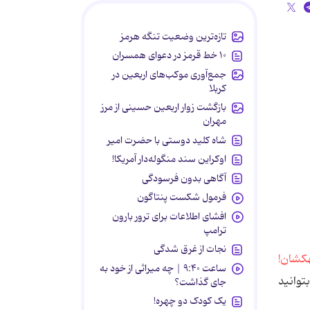
تازه‌ترین وضعیت تنگه هرمز
۱۰ خط قرمز در دعوای همسران
جمع‌آوری موکب‌های اربعین در
کربلا
بازگشت زوار اربعین حسینی از مرز
مهران
شاه کلید دوستی با حضرت امیر
اوکراین سند منگوله‌دار آمریکا!
آگاهی بدون فرسودگی
فرمول شکست پنتاگون
افشای اطلاعات برای ترور بارون
ترامپ
نجات از غرق شدگی
ساعت ۹:۴۰ | چه میراثی از خود به
وانید
جای گذاشت؟
یک کودک دو چهره!