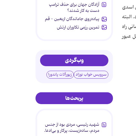
آزادگان جهان برای حذف ترامپ
ه‌ی اسدی
دست به کار شدند؟
 البته
پیاده‌روی جاماندگان اربعین - قم
نی راه
تمرین رزمی تکاوران ارتش
 توتل عبور
وب‌گردی
سرویس خواب نوزاد
زیورآلات پاندورا
پربحث‌ها
شهید رئیسی، مردی بود از جنس
مردم، ساده‌زیست، پرکار و بی‌ادعا.