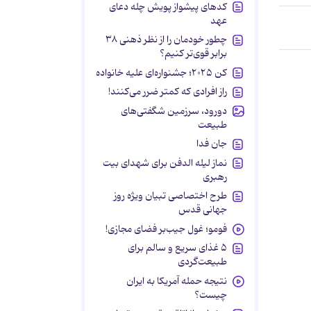
کدهای پیشواز پویش چله دعای
عهد
چطور خودمان را از نظر ذهنی ۳۸
برابر قوی‌تر کنیم؟
کن ۲۰۲۵؛ جشنواره‌ای علیه خانواده
راز افرادی که کمتر ضرر می‌کنند!
دورود، سرزمین شگفتی‌های
طبیعت
جان فدا
نماز لیله الدفن برای شهدای بیت
رهبری
طرح اختصاصی تبیان ویژه روز
جهانی قدس
فومو؛ غول جیب‌بر فضای مجازی!
۵ غذای سریع و سالم برای
طبیعت‌گردی
نتیجه حمله آمریکا به ایران
چیست؟