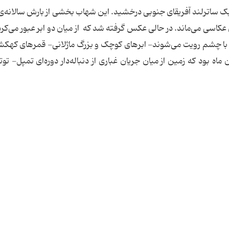
ان ماه در آسمان تاریک ساترلند آفریقای جنوبی درخشید. این شهاب بخشی از بارش سالان
کاسی می‌ماند. در حالی عکس گرفته شد که از میان دو ابر عبور می‌کرد.
ی با چشم رویت می‌شوند- ابر‌های کوچک و بزرگ ماژلانی- قمر‌های کهکشا
 بارش شهابی اسدی امسال در 26 ام آبان ماه بود که زمین از میان جریان غباری از دنباله‌دار دوره‌ای تمپل-