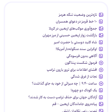
تازه‌ترین وضعیت تنگه هرمز
۱۰ خط قرمز در دعوای همسران
جمع‌آوری موکب‌های اربعین در کربلا
بازگشت زوار اربعین حسینی از مرز مهران
شاه کلید دوستی با حضرت امیر
اوکراین سند منگوله‌دار آمریکا!
آگاهی بدون فرسودگی
فرمول شکست پنتاگون
افشای اطلاعات برای ترور بارون ترامپ
نجات از غرق شدگی
ساعت ۹:۴۰ | چه میراثی از خود به جای گذاشت؟
یک کودک دو چهره!
آزادگان جهان برای حذف ترامپ دست به کار شدند؟
پیاده‌روی جاماندگان اربعین - قم
تمرین رزمی تکاوران ارتش