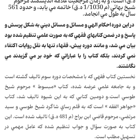
ه.ق) است، و به زمان مرجعيت علامه انديشمند مرحوم
شيخ بهائي (م 1/1030 ه.ق) خاتمه مي يابد، و حدود 561
سال به طول مي انجامد.
در اين دوره احكام الهي و مسائل و مسائل ديني به شكل پرسش و
پاسخ و در ضمن كتابهاي فقهي كه به صورت علمي تنظيم شده بود
بيان مي شد، و مانند دوره پيش، فقهاء تنها به نقل روايات اكتفاء
نمي كردند، بلكه كتاب را با عباراتي كه خود بر مي گزيدند مي
نگاشتند.
نخستين كتاب فقهي كه با مشخصات دوره سوم تاليف گشته است
و به جامعه علمي عرضه شده، كتاب «مبسوط » مرحوم شيخ
طوسي است.و دومين كتابي كه به اين شيوه تاليف شد، كتاب
«جواهر الفقه » است كه به قلم رساي شاگرد شيخ طوسي و سيد
مرتضي، مرحوم قاضي ابن براج (م 481 ه.ق) تاليف شده است. اين
كتاب به صورت سؤال و جواب تنظيم شده كه عامل مهمي در
تسهيل مطلب است.