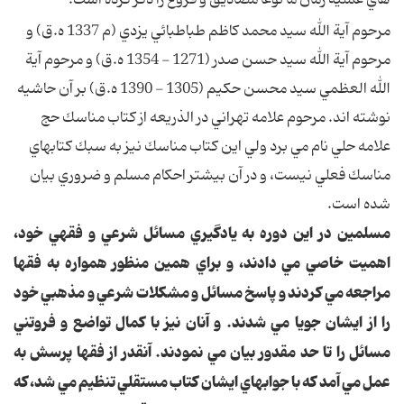
مرحوم آية الله سيد محمد كاظم طباطبائي يزدي (م 1337 ه.ق) و
مرحوم آية الله سيد حسن صدر (1271 - 1354 ه.ق) و مرحوم آية
الله العظمي سيد محسن حكيم (1305 - 1390 ه.ق) بر آن حاشيه
نوشته اند. مرحوم علامه تهراني در الذريعه از كتاب مناسك حج
علامه حلي نام مي برد ولي اين كتاب مناسك نيز به سبك كتابهاي
مناسك فعلي نيست، و در آن بيشتر احكام مسلم و ضروري بيان
شده است.
مسلمين در اين دوره به يادگيري مسائل شرعي و فقهي خود،
اهميت خاصي مي دادند، و براي همين منظور همواره به فقها
مراجعه مي كردند و پاسخ مسائل و مشكلات شرعي و مذهبي خود
را از ايشان جويا مي شدند. و آنان نيز با كمال تواضع و فروتني
مسائل را تا حد مقدور بيان مي نمودند. آنقدر از فقها پرسش به
عمل مي آمد كه با جوابهاي ايشان كتاب مستقلي تنظيم مي شد، كه