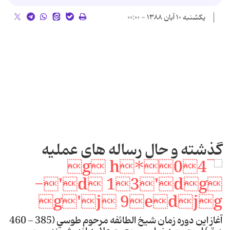
یکشنبه ۱۰ آبان ۱۳۸۸ - ۰۰:۰۰
گذشته و حال رساله های عملیه
آغاز اين دوره زمان شيخ الطائفه مرحوم طوسي (385 - 460