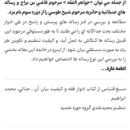
از جمله مي توان «جواهر الفقه » مرحوم قاضي بن براج و رساله
هاي جنبلاتيه و حائريه مرحوم شيخ طوسي را از دوره سوم نام برد.
مطالعه و بررسي در امر رساله هاي پرسش و پاسخ در طي ادوار
مختلف بحث جداگانه اي را مي طلبد تا به طور مستوفي در مورد اين
قبيل رساله ها كنكاش به عمل آيد، و كيفيت تنظيم و تكوين هر
يك به صورت مستقلي بيان شود. از اينرو در خاتمه اين مقاله بخشي
را به بررسي اين نوع رساله ها اختصاص خواهيم داد.
ادامه دارد...
منبع:قتباس از كتاب ادوار فقه و كيفيت بيان آن ، جناتي، محمد
ابراهيم
تنظیم:مجیدنقدی گروه حوزه علمیه