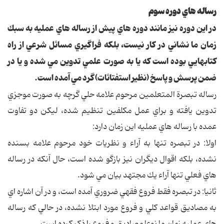
رساله هاي دوره سوم
در اين دوره نيز مانند دوره هاي پيش از رساله هاي عمليه به سبك
زمان ما نشاني در كار نيست، بلكه فراگيري مسائل شرعي از راه
كتابهايي بوده است كه يا به صورت علمي تدوين مي شده و يا در
ضمن پرسش و پاسخ (نظير استفتائات) گرد مي آمده است.
رساله تبصرة المتعلمين مرحوم علامه حلي گرچه به صورت موجزي
تدوين يافته و براي عمل مكلفين تنظيم شده، ليكن دو تفاوت
عمده با رساله هاي عمليه اين زمان دارد:
اولا: در تبصره تنها به آراء و نظريات خود مرحوم علامه بسنده
نشده، بلكه اقوال ديگران نيز بازگو شده است، حال آنكه در رساله
هاي فعلي تنها آراء يك مجتهد بيان مي شود.
ثانيا: در تبصره فقط فروع فقهي ضروري آمده است، و در آن اشاره اي
به مصاديق قواعد كلي و فروع مورد ابتلا نشده، در حالي كه رساله
هاي عمليه زمان ما نوعا مصاديق و فروع را ذكر كرده است.