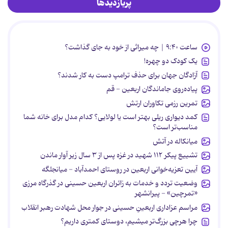
پربازدیدها
ساعت ۹:۴۰ | چه میراثی از خود به جای گذاشت؟
یک کودک دو چهره!
آزادگان جهان برای حذف ترامپ دست به کار شدند؟
پیاده‌روی جاماندگان اربعین - قم
تمرین رزمی تکاوران ارتش
کمد دیواری ریلی بهتر است یا لولایی؟ کدام مدل برای خانه شما
مناسب‌تر است؟
میانکاله در آتش
تشییع پیکر ۱۱۲ شهید در غزه پس از ۳ سال زیر آوار ماندن
آیین تعزیه‌خوانی اربعین در روستای احمدآباد - میانجلگه
وضعیت تردد و خدمات به زائران اربعین حسینی در گذرگاه مرزی
«تمرچین» - پیرانشهر
مراسم عزاداری اربعینِ حسینی در جوار محل شهادت رهبر انقلاب
چرا هرچی بزرگ‌تر میشیم، دوستای کمتری داریم؟