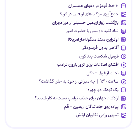
۱۰ خط قرمز در دعوای همسران
جمع‌آوری موکب‌های اربعین در کربلا
بازگشت زوار اربعین حسینی از مرز مهران
شاه کلید دوستی با حضرت امیر
اوکراین سند منگوله‌دار آمریکا!
آگاهی بدون فرسودگی
فرمول شکست پنتاگون
افشای اطلاعات برای ترور بارون ترامپ
نجات از غرق شدگی
ساعت ۹:۴۰ | چه میراثی از خود به جای گذاشت؟
یک کودک دو چهره!
آزادگان جهان برای حذف ترامپ دست به کار شدند؟
پیاده‌روی جاماندگان اربعین - قم
تمرین رزمی تکاوران ارتش