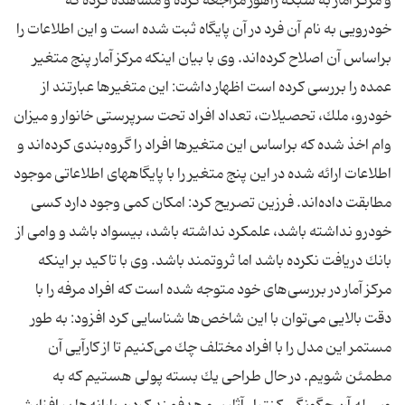
و مركز آمار به شبكه راهور مراجعه كرده و مشاهده كرده كه
خودرویی به نام آن فرد در آن پایگاه ثبت شده است و این اطلاعات را
براساس آن اصلاح كرده‌اند. وی با بیان اینكه مركز آمار پنج متغیر
عمده را بررسی كرده است اظهار داشت: این متغیرها عبارتند از
خودرو، ملك، تحصیلات، تعداد افراد تحت سرپرستی خانوار و میزان
وام اخذ شده كه براساس این متغیرها افراد را گروه‌بندی كرده‌اند و
اطلاعات ارائه شده در این پنج متغیر را با پایگاههای اطلاعاتی موجود
مطابقت داده‌اند. فرزین تصریح كرد: امكان كمی وجود دارد كسی
خودرو نداشته باشد، علمكرد نداشته باشد، بیسواد باشد و وامی از
بانك دریافت نكرده باشد اما ثروتمند باشد. وی با تاكید بر اینكه
مركز آمار در بررسی‌های خود متوجه شده است كه افراد مرفه را با
دقت بالایی می‌توان با این شاخص‌ها شناسایی كرد افزود: به طور
مستمر این مدل را با افراد مختلف چك می‌كنیم تا از كارآیی آن
مطمئن شویم. در حال طراحی یك بسته پولی هستیم كه به