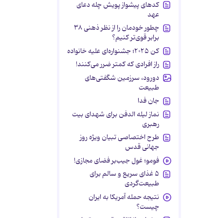
کدهای پیشواز پویش چله دعای
عهد
چطور خودمان را از نظر ذهنی ۳۸
برابر قوی‌تر کنیم؟
کن ۲۰۲۵؛ جشنواره‌ای علیه خانواده
راز افرادی که کمتر ضرر می‌کنند!
دورود، سرزمین شگفتی‌های
طبیعت
جان فدا
نماز لیله الدفن برای شهدای بیت
رهبری
طرح اختصاصی تبیان ویژه روز
جهانی قدس
فومو؛ غول جیب‌بر فضای مجازی!
۵ غذای سریع و سالم برای
طبیعت‌گردی
نتیجه حمله آمریکا به ایران
چیست؟