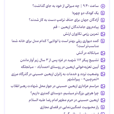
ساعت ۹:۴۰ | چه میراثی از خود به جای گذاشت؟
یک کودک دو چهره!
آزادگان جهان برای حذف ترامپ دست به کار شدند؟
پیاده‌روی جاماندگان اربعین - قم
تمرین رزمی تکاوران ارتش
کمد دیواری ریلی بهتر است یا لولایی؟ کدام مدل برای خانه شما
مناسب‌تر است؟
میانکاله در آتش
تشییع پیکر ۱۱۲ شهید در غزه پس از ۳ سال زیر آوار ماندن
آیین تعزیه‌خوانی اربعین در روستای احمدآباد - میانجلگه
وضعیت تردد و خدمات به زائران اربعین حسینی در گذرگاه مرزی
«تمرچین» - پیرانشهر
مراسم عزاداری اربعینِ حسینی در جوار محل شهادت رهبر انقلاب
چرا هرچی بزرگ‌تر میشیم، دوستای کمتری داریم؟
اربعین حسینی در حرم مطهر امام رضا علیه السلام
راز محبوبیت غمگین‌نمایی در فضای مجازی