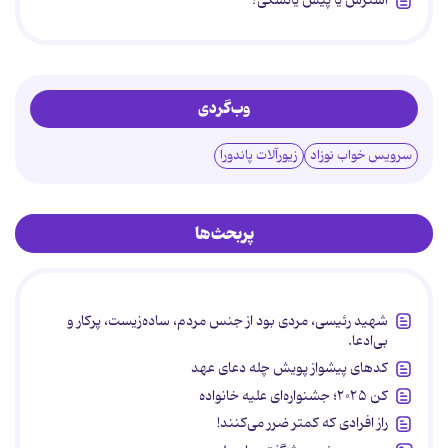
استرس یا پیش یائسگی؟
وب‌گردی
سرویس خواب نوزاد
زیورآلات پاندورا
پربحث‌ها
شهید رئیسی، مردی بود از جنس مردم، ساده‌زیست، پرکار و
بی‌ادعا.
کدهای پیشواز پویش چله دعای عهد
کن ۲۰۲۵؛ جشنواره‌ای علیه خانواده
راز افرادی که کمتر ضرر می‌کنند!