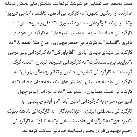
سید محمد رضا عطایی ‌فر شركت كرده‌اند. نمایش‌های بخش كودك
عبارتند از:"رنگین كمون" به كارگردانی آناهیتا كاشف ،"حاجی فیروز"
و"شیرین"به كارگردانی محمود تیموری ،"فلفلی و دیوهایش" به
كارگردانی خدایار كاشانه، "مونس شیرخوار" به كارگردانی هومن
باقری ،"قلقلك" به كارگردانی جعفر مهیاری ،"مرغ طلا آنقده بلا" به
كارگردانی مهدی مهدی ‌آبادی ،"آقا باور كن" به كارگردانی ولی برجی
،"بیاییم بریم مسافرت" به كارگردانی علیرضا كرمان ،"قصه گرگ
گرسنه" به كارگردانی كیانوش حاتمی و تئاتر"رفته‌گر مهربان" به
كارگردانی عاطفه حسینی. نمایش‌های ،"نسخه‌خوان مخالف" به
كارگردانی ضیاء همایون ، "شیر علی" به كارگردانی ابوذر چهل
امیرانی ، حراج به كارگردانی امین آباد ،"دو آیتم چاپلینی" به
كارگردانی مصطفی ایزدی ،"جهاندیدگان" به كارگردانی شاهد پیوند
،"نبرد حق" به كارگردانی حامد شیدایی و"سه تابلو" به كارگردانی
رحیم بهبودی ‌فر در بخش مسابقه خیابانی شركت كرده‌اند.