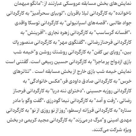
نمایش‌های بخش مسابقه عروسكی عبارتند از :"مانگو میهمان
ناخوانده" به كارگردانی لیلا باقریان ،"لوبیای سحرآمیز" به كارگردانی
جواد طالبی ،"قصه‌های اسپانیولی" به كارگردانی توسكا واقدی
،"افسانه گرساسب" به كارگردانی زهره نجاری ،"آفرینش" به
كارگردانی فرحناز رضائی ،"گفتگوی مهر" به كارگردانی منصور پاك
‌بین،"رویای بی ‌كفن" به كارگردانی روشنك روشن و"خیمه ‌شب
‌بازی ازدواج پر ماجرا" به كارگردانی حسین ربیعی است. گقتنی است
نمایش خیمه شب بازی خارج از بخش مسابقه است . "تئاترهای
خرس" به كارگردانی صادق داودی ‌فر،"عكس خانوادگی" به
كارگردانی روزبه حسینی ،"دخترای ننه دریا" به كارگردانی فرحناز
رضائی ،"رفت و آمد" به كارگردانی نیما گودرزی ،"گفت ‌وگو با مادر
ستاره" به كارگردانی فرزانه ارسطو،"روز از نو روزی از نو" به كارگردانی
مهدی امینی و"مرگ در می‌زند" به كارگردانی مجید كریمی در بخش
ویژه شركت می‌كنند.