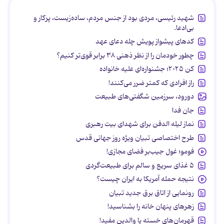
شهید رئیسی، مردی بود از جنس مردم، ساده‌زیست، پرکار و
بی‌ادعا.
کدهای پیشواز پویش چله دعای عهد
چطور خودمان را از نظر ذهنی ۳۸ برابر قوی‌تر کنیم؟
کن ۲۰۲۵؛ جشنواره‌ای علیه خانواده
راز افرادی که کمتر ضرر می‌کنند!
دورود، سرزمین شگفتی‌های طبیعت
جان فدا
نماز لیله الدفن برای شهدای بیت رهبری
طرح اختصاصی تبیان ویژه روز جهانی قدس
فومو؛ غول جیب‌بر فضای مجازی!
۵ غذای سریع و سالم برای طبیعت‌گردی
نتیجه حمله آمریکا به ایران چیست؟
رونمایی از اتاق برق جدید تبیان
زهرهای پنهان خانه را بشناسید!
قهرمان‌های خسته یا والدین مفید!