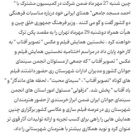
چین شنبه 27 مهر ماه ضمن شرکت در کمیسیون مشترک با "
احمد مسجد جامعی" همتای ایرانی خود درباره مناسبات فرهنگی
دو کشور گفت و گو می کنند . وزیر فرهنگ جمهوری خلق چین و
هیأت همراه دوشنبه 29 مهرماه تهران را به مقصد پکن ترک
خواهند کرد . نخستین همایش فیلم و عکس " تصویر آفتاب " به
کار خود پایان داد در مراسم اختتامیه نخستین همایش فیلم و
عکس " تصویر آفتاب " که جمعی از مسئولان انجمن سینمای
جوانان کشور و مدیران ادارات شهرستان ری حضور داشتند فیلم
های کوتاه "تصویر آفتاب" ، "سیمای محبت" ، لحظه های ماندگار" و "
یاد آفتاب " پخش شد. "دزفولی" مسئول امور استان های انجمن
سینمای جوانان ایران ضمن ابراز خرسندی از حضور هنرمندان
شهرستان ری در عرصه فیلم سازی و عکاسی کشور برگزاری چنین
همایش هایی را راهی برای کسب تجربه و ارائه تولیدات آثار قوی تر
عنوان کرد و نوید همکاری بیشتر با هنرمنان شهرستانی را داد.