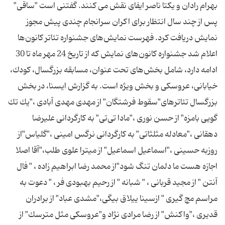
بهرام رادان و یکتا ناصر ایفای نقش می کنند. گفتنی است "ساقی"
پس از چند سال انتظار برای اکران سرانجام چندی پیش مجوز
نمایش دریافت کرد. فهرست نمایش‌های جشنواره تئاتر كانون‌ها
اعلام شد جشنواره كانون‌های نمایش كه از تاریخ 24 مهر ماه تا 30
ادامه دارد، شامل بخش‌های تحت عنوان، مسابقه بزرگسال، كودك،
خیابانی، عروسكی و بخش ویژه است. به گزارش ایسنا، در بخش
بزرگسال تئاترهای"سقوط فرشتگان" از مهدی مهدی ‌آبادی ،"یك تك
گویی بامزه" از حسن نوری ،"مادا تی‌تی" به كارگردانی علیرضا
دهقانی ،"معادله مثلثاتی" به كارگردانی نرگس امینی ،"گلیاس"از
روزبه حسینی ،"اسماعیل اسماعیل" از میترا علوی ‌طلب،"آقا اصلا
اجازه هست ما دلمان تنگ شود"از محمد رضا ابراهیم زاده ، " فال
آنتن " از مجید قربانی ، " شبانه " از رحیم بهبودی فر ، " دعوت به
مراسم مچ گیری " ازسینا ییلاق‌ بیگی،"مشدی عباد" از برادران
قدیری ،"واكنش" از رضا مرادی ‌نژاد و"عروسكی مثل مترسك" از