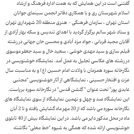
گفتنی است در این همایش که به همت اداره فرهنگ و ارشاد
اسلام شهرستان ری و با همکاری دفاتر انجمن سینمای جوانان
استان تهران ، سازمان فرهنگی - هنری منطقه 20 شهرداری تهران
و ستاد شهر سالم برگزار گردید با اهدای تندیس و سکه بهار آزادی از
آقایان مجید قربانی ، جواد مزد آبادی و محسن خان جهانی در رشته
فیلم سازی و سید مهدی خوشی ، سعید خال و سید جعفر موسوی
در رشته های عکاسی تجلیل به عمل آمد. نمایشگاه خوشنویسی در
نگارخانه سوره همزمان با ولادت امام حسین (ع) و به مناسبت سال
عزت و افتخار حسینی ، نمایشگاهی از آثار خوشنویسی "مجتبی
عابدی پور" تحت عنوان " گلشن قدس" در نگارخانه سوره برپاست.
این نمایشگاه صد و چهل و نهمین نمایشگاه از سوی نمایشگاه های
نگارخانه سوره می باشد که از 20 مهر ماه گشایش یافته و تا 2 آبان
ماه در محل مذکور دایر می باشد. در این نمایشگاه بیش از 40 تابلوی
خوشنویسی ارائه شده که همگی به شیوه "خط معلی" نگاشته