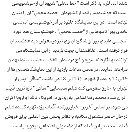
شده اند. لازم به ذکر است " خط معلی" شیوه ای از خوشنویسی
است که خوشنویس نامدار کشورمان "حمید عجمی" آن را بنیان
نهاده است . در این نمایشگاه علاوه بر آثار خوشنویسی "مجتبی
عابدی پور" تابلوهایی از "حمید عجمی" ، خوشنویسان هم دوره
"مجتبی عابدی پور" و شاگردان وی نیز در معرض دید علاقمندان
قرار گرفته است . علاقمندان جهت بازدید از این نمایشگاه می
توانند بهنگارخانه سوره واقع درمیدان انقلاب ، جنب سینما بهمن
مراجعه نمایند. در ضمن ساعات بازدید از این نمایشگاهصبح ها از
9 الی 12 و بعد از ظهرها از 15 الی 18 می باشد. "ساقی" پس از
تهران به خارج سفر می کند فیلم سینمایی " ساقی " تازه ترین فیلم
اکران شده محمد رضا اعلامی به زودی در آمریکا ، کانادا و اروپا اکران
می شود. بر اساس آخرین اخبار روزنامه آفتاب یزد، تهیه کننده فیلم
در حال حاضر مشغول مکاتبه با دفاتر پخش بین المللی برای فروش
فیلم است . در این فیلم که از مضمونی اجتماعی برخوردار است