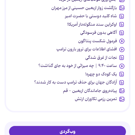
بازگشت زوار اربعین حسینی از مرز مهران
شاه کلید دوستی با حضرت امیر
اوکراین سند منگوله‌دار آمریکا!
آگاهی بدون فرسودگی
فرمول شکست پنتاگون
افشای اطلاعات برای ترور بارون ترامپ
نجات از غرق شدگی
ساعت ۹:۴۰ | چه میراثی از خود به جای گذاشت؟
یک کودک دو چهره!
آزادگان جهان برای حذف ترامپ دست به کار شدند؟
پیاده‌روی جاماندگان اربعین - قم
تمرین رزمی تکاوران ارتش
وب‌گردی