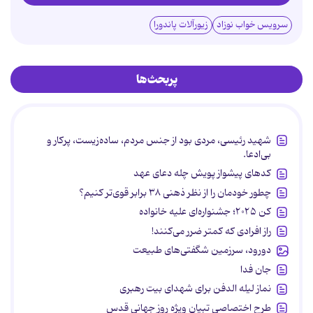
سرویس خواب نوزاد
زیورآلات پاندورا
پربحث‌ها
شهید رئیسی، مردی بود از جنس مردم، ساده‌زیست، پرکار و
بی‌ادعا.
کدهای پیشواز پویش چله دعای عهد
چطور خودمان را از نظر ذهنی ۳۸ برابر قوی‌تر کنیم؟
کن ۲۰۲۵؛ جشنواره‌ای علیه خانواده
راز افرادی که کمتر ضرر می‌کنند!
دورود، سرزمین شگفتی‌های طبیعت
جان فدا
نماز لیله الدفن برای شهدای بیت رهبری
طرح اختصاصی تبیان ویژه روز جهانی قدس