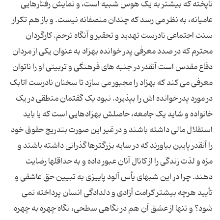
ناپخته که بیشتر به یک هوس شبیه است، و نمایش رفتارهایی
عامیانه، به نظر می رسد که چندان منصفانه نیست. و باز هم تکرار
سنت اجتماعی نادرست تهدید و تحقیر و آنگاه ترحم. کارگردان
محترم که در صدد معرفی پدر خوانده بهزاد به عنوان یکی از مردان
دفاع مقدس است آنقدر در جنبه های فرهنگی و تربیتی او را ناتوان
معرفی می کند که بهزاد را مجبور می سازد تا سخنان نادرست اتابک
در مورد پدر خوانده اش را بپذیرد. نبود یک گفتمان منطقی در یک
خانواده و شاید یک جامعه، حاصلش بهزادهایی است که یا باید
استقلال مالی داشته باشند و در غیر این صورت بتدریج حقوق خود
را آنقدر پایین بیاورند که در سایه بزرگترها گذرانی داشته باشند و
مزه و لذت زندگی را از کانال آنان عبور داده و به حداقلها رضایت
دهند. چرا در این شبهای یأس آلود پاییزی به تبیین حق عاشقی و
تأیید هرچه بیشتر کرامت آزادی و دلدادگی انسان پرداخته نمی
شود؟ و تنها از عشق آن هم در نگاهی سطحی، نگاه چهره به چهره