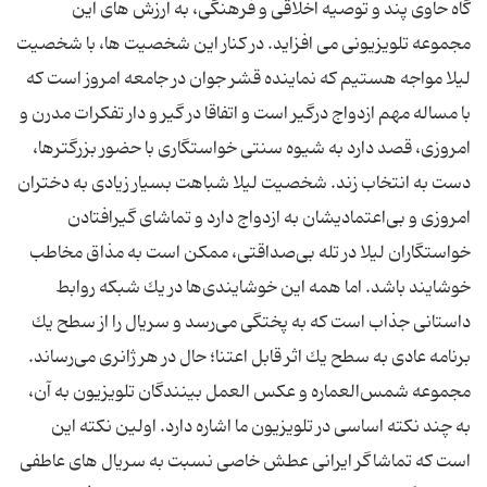
گاه حاوی پند و توصیه اخلاقی و فرهنگی، به ارزش های این
مجموعه تلویزیونی می افزاید. در کنار این شخصیت ها، با شخصیت
لیلا مواجه هستیم که نماینده قشر جوان در جامعه امروز است که
با مساله مهم ازدواج درگیر است و اتفاقا در گیر و دار تفکرات مدرن و
امروزی، قصد دارد به شیوه سنتی خواستگاری با حضور بزرگترها،
دست به انتخاب زند. شخصیت لیلا شباهت بسیار زیادی به دختران
امروزی و بی‌اعتمادیشان به ازدواج دارد و تماشای‌ گیر‌افتادن
خواستگاران لیلا در تله بی‌صداقتی، ممکن است به مذاق مخاطب
خوشایند باشد. اما همه این خوشایندی‌ها در یك شبكه روابط
داستانی جذاب است كه به پختگی می‌رسد و سریال را از سطح یك
برنامه عادی به سطح یك اثر قابل اعتنا؛ حال در هر ژانری می‌رساند.
مجموعه شمس‌العماره و عکس العمل بینندگان تلویزیون به آن،
به چند نكته اساسی در تلویزیون ما اشاره دارد. اولین نکته این
است که تماشاگر ایرانی عطش خاصی نسبت به سریال های عاطفی