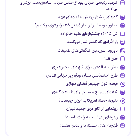
شهید رئیسی، مردی بود از جنس مردم، ساده‌زیست، پرکار و
بی‌ادعا.
کدهای پیشواز پویش چله دعای عهد
چطور خودمان را از نظر ذهنی ۳۸ برابر قوی‌تر کنیم؟
کن ۲۰۲۵؛ جشنواره‌ای علیه خانواده
راز افرادی که کمتر ضرر می‌کنند!
دورود، سرزمین شگفتی‌های طبیعت
جان فدا
نماز لیله الدفن برای شهدای بیت رهبری
طرح اختصاصی تبیان ویژه روز جهانی قدس
فومو؛ غول جیب‌بر فضای مجازی!
۵ غذای سریع و سالم برای طبیعت‌گردی
نتیجه حمله آمریکا به ایران چیست؟
رونمایی از اتاق برق جدید تبیان
زهرهای پنهان خانه را بشناسید!
قهرمان‌های خسته یا والدین مفید!