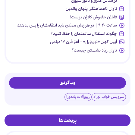
بر اساس متراژ و دکوراسیون
تاوان ناهماهنگی پنهان والدین
قاتلان خاموش کلاژن پوست!
ساعت ۹:۴۰ | در هر زمان ممکن باید انتقامشان را پس بدهند
چگونه استقلال سالمندان را حفظ کنیم؟
آیین کهن «نوروزبل» - آغاز قرن ۱۷ دیلمی
تاوان زیاد نشستن چیست؟
وب‌گردی
سرویس خواب نوزاد
زیورآلات پاندورا
پربحث‌ها