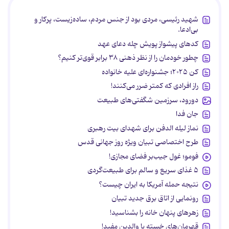
شهید رئیسی، مردی بود از جنس مردم، ساده‌زیست، پرکار و
بی‌ادعا.
کدهای پیشواز پویش چله دعای عهد
چطور خودمان را از نظر ذهنی ۳۸ برابر قوی‌تر کنیم؟
کن ۲۰۲۵؛ جشنواره‌ای علیه خانواده
راز افرادی که کمتر ضرر می‌کنند!
دورود، سرزمین شگفتی‌های طبیعت
جان فدا
نماز لیله الدفن برای شهدای بیت رهبری
طرح اختصاصی تبیان ویژه روز جهانی قدس
فومو؛ غول جیب‌بر فضای مجازی!
۵ غذای سریع و سالم برای طبیعت‌گردی
نتیجه حمله آمریکا به ایران چیست؟
رونمایی از اتاق برق جدید تبیان
زهرهای پنهان خانه را بشناسید!
قهرمان‌های خسته یا والدین مفید!