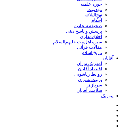
حوزه علمیه
مهدویت
نهج‌البلاغه
احکام
صحیفه سجادیه
پرسش و پاسخ دینی
اخلاق‌مداری
سیره اهل‌بیت علیهم‌السلام
مقالات قرآنی
تاریخ اسلام
آقایان
آموزش پدران
اقتصاد آقایان
روابط زناشویی
تربیت پسران
سربازی
سلامت آقایان
نیوزیک