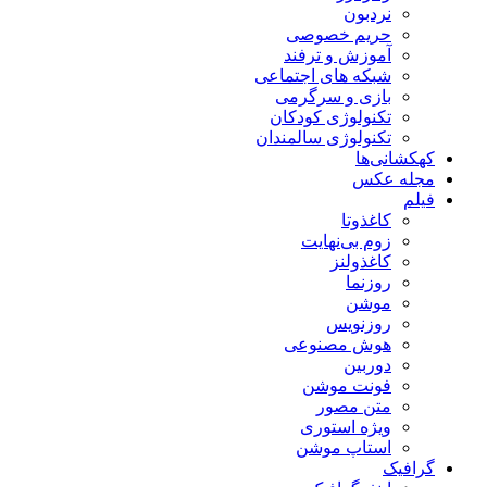
نردبون
حریم خصوصی
آموزش و ترفند
شبکه های اجتماعی
بازی و سرگرمی
تکنولوژی کودکان
تکنولوژی سالمندان
کهکشانی‌ها
مجله عکس
فیلم
کاغذوتا
زوم بی‌نهایت
کاغذولنز
روزنما
موشن
روزنویس
هوش مصنوعی
دوربین
فونت موشن
متن مصور
ویژه استوری
استاپ موشن
گرافیک