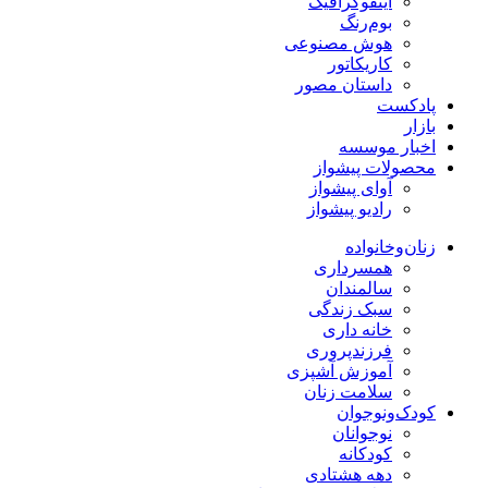
اینفوگرافیک
بوم‌رنگ
هوش مصنوعی
کاریکاتور
داستان مصور
پادکست
بازار
اخبار موسسه
محصولات پیشواز
آوای پیشواز
رادیو پیشواز
زنان‌وخانواده
همسرداری
سالمندان
سبک زندگی
خانه داری
فرزندپروری
آموزش آشپزی
سلامت زنان
کودک‌ونوجوان
نوجوانان
کودکانه
دهه هشتادی