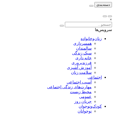
دسته‌بندی
×
سرویس‌ها
زنان‌وخانواده
همسرداری
سالمندان
سبک زندگی
خانه داری
فرزندپروری
آموزش آشپزی
سلامت زنان
اجتماعی
آسیب اجتماعی
مهارت‌های زندگی اجتماعی
محیط زیست
عمومی
جریان روز
کودک‌ونوجوان
نوجوانان