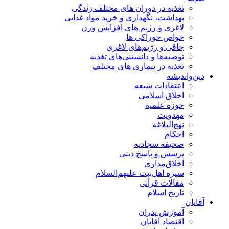
تغذیه در دوران های مختلف زندگی
بهداشت، نگهداری و خرید مواد غذایی
لاغری و رژیم های افزایش وزن
خواص خوراكی ها
چاقی و رژیم‌های لاغری
توصیه‌ها و دانستنی‌های تغذیه
تغذیه در بیماری های مختلف
دین‌واندیشه
اعتقادات شیعه
اخلاق اسلامی
حوزه علمیه
مهدویت
نهج‌البلاغه
احکام
صحیفه سجادیه
پرسش و پاسخ دینی
اخلاق‌مداری
سیره اهل‌بیت علیهم‌السلام
مقالات قرآنی
تاریخ اسلام
آقایان
آموزش پدران
اقتصاد آقایان