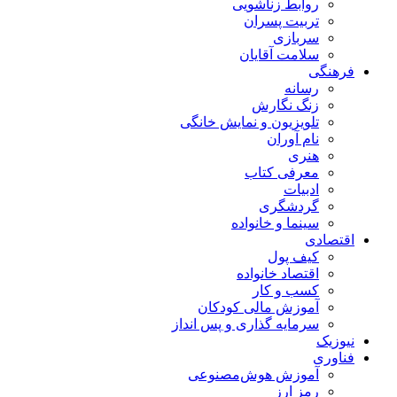
روابط زناشویی
تربیت پسران
سربازی
سلامت آقایان
فرهنگی
رسانه
زنگ نگارش
تلویزیون و نمایش خانگی
نام آوران
هنری
معرفی کتاب
ادبیات
گردشگری
سینما و خانواده
اقتصادی
کیف پول
اقتصاد خانواده
کسب و کار
آموزش مالی کودکان
سرمایه گذاری و پس انداز
نیوزیک
فناوری
آموزش هوش‌مصنوعی
رمز ارز