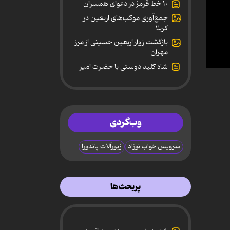
۱۰ خط قرمز در دعوای همسران
جمع‌آوری موکب‌های اربعین در
کربلا
بازگشت زوار اربعین حسینی از مرز
مهران
شاه کلید دوستی با حضرت امیر
0
secon
of
12
minut
47
وب‌گردی
secon
90%
سرویس خواب نوزاد
زیورآلات پاندورا
پربحث‌ها