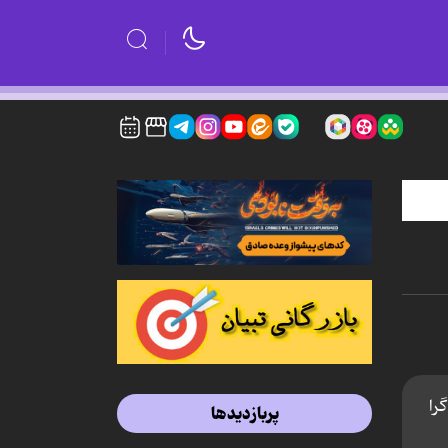
را
پربازدیدها