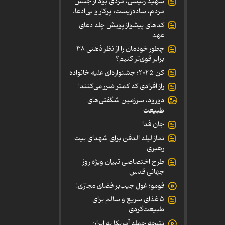
شهید رئیسی، مردی بود از جنس
مردم، ساده‌زیست، پرکار و بی‌ادعا.
کدهای پیشواز پویش چله دعای
عهد
چطور خودمان را از نظر ذهنی ۳۸
برابر قوی‌تر کنیم؟
کن ۲۰۲۵؛ جشنواره‌ای علیه خانواده
راز افرادی که کمتر ضرر می‌کنند!
دورود، سرزمین شگفتی‌های
طبیعت
جان فدا
نماز لیله الدفن برای شهدای بیت
رهبری
طرح اختصاصی تبیان ویژه روز
جهانی قدس
فومو؛ غول جیب‌بر فضای مجازی!
۵ غذای سریع و سالم برای
طبیعت‌گردی
نتیجه حمله آمریکا به ایران