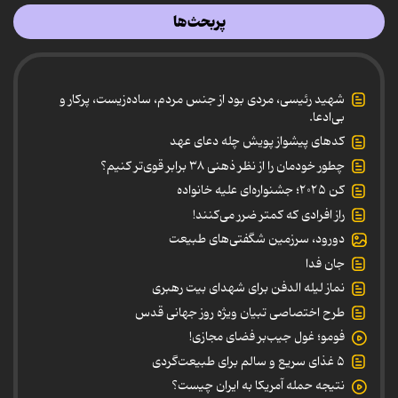
پربحث‌ها
شهید رئیسی، مردی بود از جنس مردم، ساده‌زیست، پرکار و
بی‌ادعا.
کدهای پیشواز پویش چله دعای عهد
چطور خودمان را از نظر ذهنی ۳۸ برابر قوی‌تر کنیم؟
کن ۲۰۲۵؛ جشنواره‌ای علیه خانواده
راز افرادی که کمتر ضرر می‌کنند!
دورود، سرزمین شگفتی‌های طبیعت
جان فدا
نماز لیله الدفن برای شهدای بیت رهبری
طرح اختصاصی تبیان ویژه روز جهانی قدس
فومو؛ غول جیب‌بر فضای مجازی!
۵ غذای سریع و سالم برای طبیعت‌گردی
نتیجه حمله آمریکا به ایران چیست؟