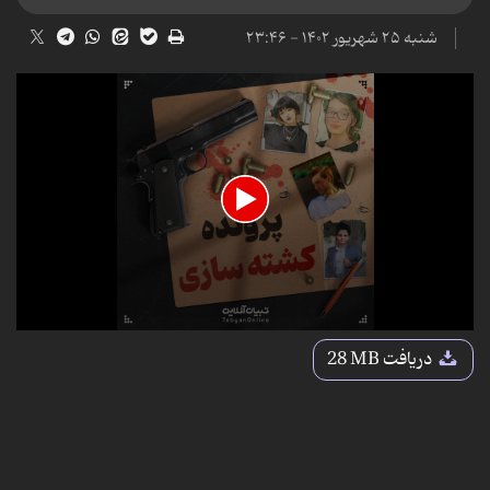
شنبه ۲۵ شهریور ۱۴۰۲ - ۲۳:۴۶
0
seconds
دریافت
28 MB
of
4
minutes,
20
seconds