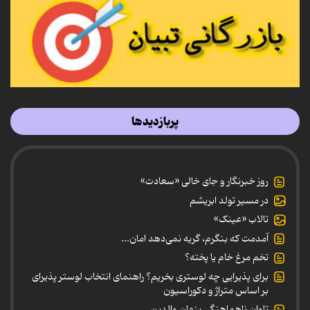
پربازدیدها
روز خبرنگار و جای خالی «سعادت»
در مسیر تولد ابریشم
تالاب «عینک»
آمدمت که بنگرم، گریه نمی‌دهد امان...
تخم مرغ خام یا پخته؟
برای پذیرایی چه لوستری بخریم؟ راهنمای انتخاب لوستر پذیرای
بر اساس متراژ و دکوراسیون
تاوان ناهماهنگی پنهان والدین