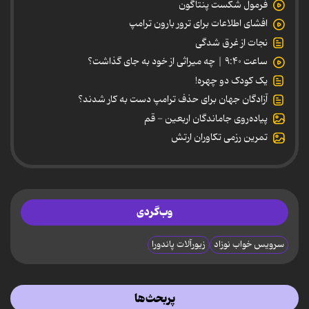
فرمول شکست پنتاگون
افشای اطلاعات برای ترور بارون ترامپ
نجات از غرق شدگی
ساعت ۹:۴۰ | چه میراثی از خود به جای گذاشت؟
یک کودک دو چهره!
آزادگان جهان برای حذف ترامپ دست به کار شدند؟
پیاده‌روی جاماندگان اربعین - قم
تمرین رزمی تکاوران ارتش
وب‌گردی
سرویس خواب نوزاد
زیورآلات پاندورا
پربحث‌ها