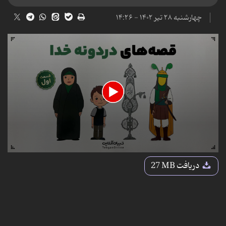
چهارشنبه ۲۸ تیر ۱۴۰۲ - ۱۴:۲۶
0
seconds
دریافت
27 MB
of
1
minute,
41
seconds