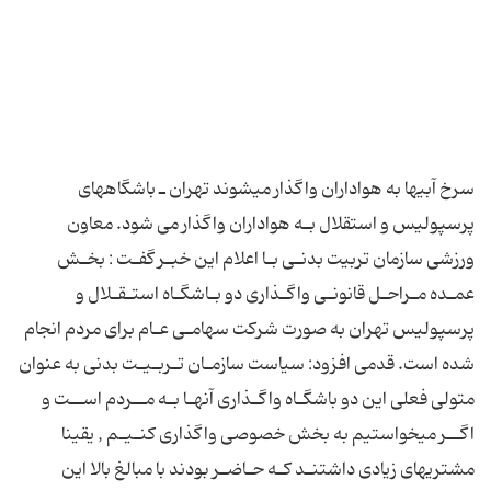
عمـده‎ مـراحـل‎ قانونـی‎ واگـذاری‎ دو بـاشگـاه‎ استـقـلال‎ و
پرسپولیس‎ تهران‎ به‎ صورت‎‎ شركت سهامـی‎ عـام‎ برای‎ مردم‎‎ انجام
متولی فعلی این دو باشگـاه واگـذاری‎ آنهـا بـه‎ مــردم‎ اســت‎ و
اگــر می‎‎خواستیم‎‎ به‎ بخش‎ خصوصی واگذاری‎ كنـیـم , یقینا