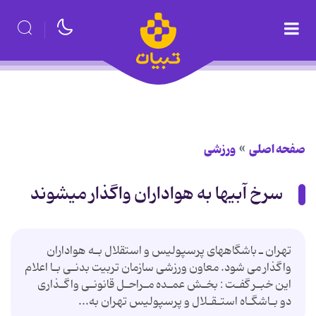
صفحه اصلی
ورزشی
سرخ‎ آبیها به‎ هواداران‎ واگذار می‎شوند
دو بـاشگـاه‎ استـقـلال‎ و پرسپولیس‎ تهران‎ به...