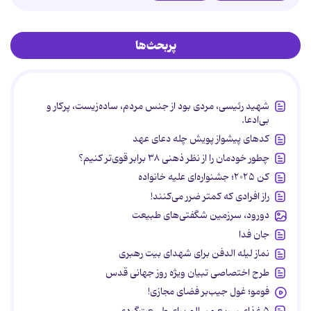
پربحث‌ها
شهید رئیسی، مردی بود از جنس مردم، ساده‌زیست، پرکار و
بی‌ادعا.
کدهای پیشواز پویش چله دعای عهد
چطور خودمان را از نظر ذهنی ۳۸ برابر قوی‌تر کنیم؟
کن ۲۰۲۵؛ جشنواره‌ای علیه خانواده
راز افرادی که کمتر ضرر می‌کنند!
دورود، سرزمین شگفتی‌های طبیعت
جان فدا
نماز لیله الدفن برای شهدای بیت رهبری
طرح اختصاصی تبیان ویژه روز جهانی قدس
فومو؛ غول جیب‌بر فضای مجازی!
۵ غذای سریع و سالم برای طبیعت‌گردی