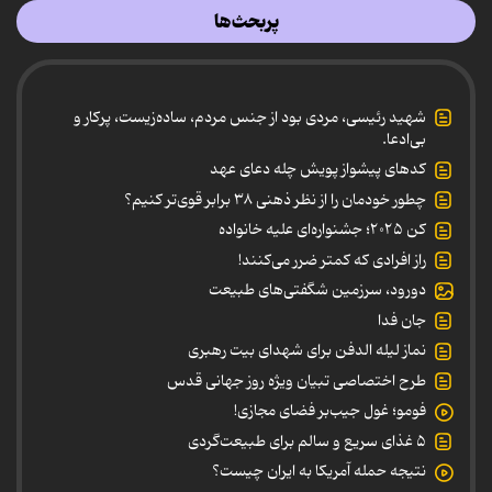
پربحث‌ها
شهید رئیسی، مردی بود از جنس مردم، ساده‌زیست، پرکار و
بی‌ادعا.
کدهای پیشواز پویش چله دعای عهد
چطور خودمان را از نظر ذهنی ۳۸ برابر قوی‌تر کنیم؟
کن ۲۰۲۵؛ جشنواره‌ای علیه خانواده
راز افرادی که کمتر ضرر می‌کنند!
دورود، سرزمین شگفتی‌های طبیعت
جان فدا
نماز لیله الدفن برای شهدای بیت رهبری
طرح اختصاصی تبیان ویژه روز جهانی قدس
فومو؛ غول جیب‌بر فضای مجازی!
۵ غذای سریع و سالم برای طبیعت‌گردی
نتیجه حمله آمریکا به ایران چیست؟