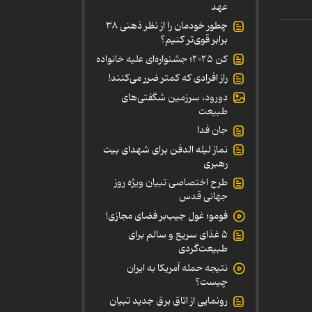
عهد
چطور خودمان را از نظر ذهنی ۳۸
برابر قوی‌تر کنیم؟
کن ۲۰۲۵؛ جشنواره‌ای علیه خانواده
راز افرادی که کمتر ضرر می‌کنند!
دورود، سرزمین شگفتی‌های
طبیعت
جان فدا
نماز لیله الدفن برای شهدای بیت
رهبری
طرح اختصاصی تبیان ویژه روز
جهانی قدس
فومو؛ غول جیب‌بر فضای مجازی!
۵ غذای سریع و سالم برای
طبیعت‌گردی
نتیجه حمله آمریکا به ایران
چیست؟
رونمایی از اتاق برق جدید تبیان