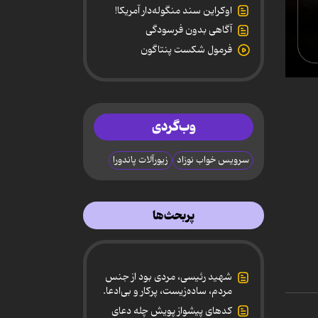
اوکراین سند منگوله‌دار آمریکا!
آگاهی بدون فرسودگی
فرمول شکست پنتاگون
0
secon
of
1
وب‌گردی
minut
13
secon
سرویس خواب نوزاد
زیورآلات پاندورا
90%
پربحث‌ها
شهید رئیسی، مردی بود از جنس
مردم، ساده‌زیست، پرکار و بی‌ادعا.
کدهای پیشواز پویش چله دعای