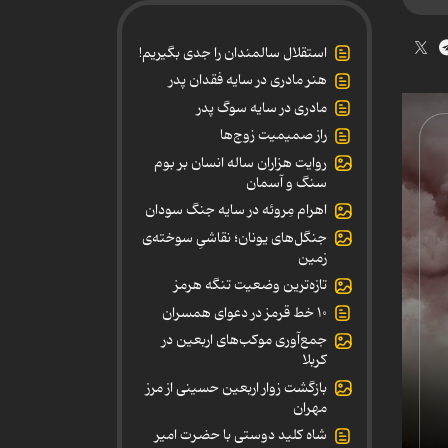
استقلال سالمندان را جدی بگیریم!
هنر مادری در سایه‌ فقدان پدر
مادری در سایه سوگ پدر
راز صمیمیت زوج‌ها
روایت هزاران ساله انسان بر بوم
سنگ و آسمان
اهرام مِروئه در سایه جنگ سودان
جنگل‌های یونان؛ نقاشیِ سوخته‌ی
زمین
تازه‌ترین وضعیت تنگه هرمز
۱۰ خط قرمز در دعوای همسران
جمع‌آوری موکب‌های اربعین در
کربلا
بازگشت زوار اربعین حسینی از مرز
مهران
شاه کلید دوستی با حضرت امیر