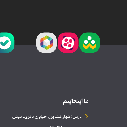
ما اینجاییم
آدرس: بلوار کشاورز، خیابان نادری، نبش
.