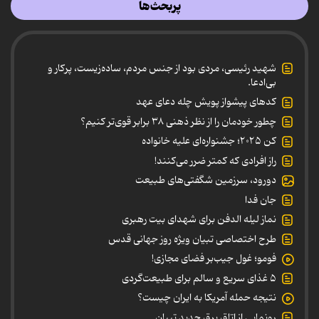
پربحث‌ها
شهید رئیسی، مردی بود از جنس مردم، ساده‌زیست، پرکار و
بی‌ادعا.
کدهای پیشواز پویش چله دعای عهد
چطور خودمان را از نظر ذهنی ۳۸ برابر قوی‌تر کنیم؟
کن ۲۰۲۵؛ جشنواره‌ای علیه خانواده
راز افرادی که کمتر ضرر می‌کنند!
دورود، سرزمین شگفتی‌های طبیعت
جان فدا
نماز لیله الدفن برای شهدای بیت رهبری
طرح اختصاصی تبیان ویژه روز جهانی قدس
فومو؛ غول جیب‌بر فضای مجازی!
۵ غذای سریع و سالم برای طبیعت‌گردی
نتیجه حمله آمریکا به ایران چیست؟
رونمایی از اتاق برق جدید تبیان