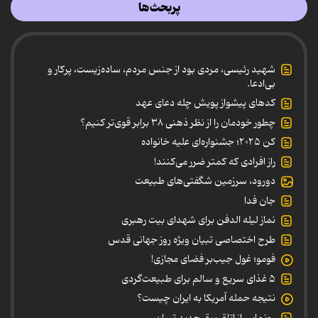
پربحث‌ها
شهید رئیسی، مردی بود از جنس مردم، ساده‌زیست، پرکار و
بی‌ادعا.
کدهای پیشواز پویش چله دعای عهد
چطور خودمان را از نظر ذهنی ۳۸ برابر قوی‌تر کنیم؟
کن ۲۰۲۵؛ جشنواره‌ای علیه خانواده
راز افرادی که کمتر ضرر می‌کنند!
دورود، سرزمین شگفتی‌های طبیعت
جان فدا
نماز لیله الدفن برای شهدای بیت رهبری
طرح اختصاصی تبیان ویژه روز جهانی قدس
فومو؛ غول جیب‌بر فضای مجازی!
۵ غذای سریع و سالم برای طبیعت‌گردی
نتیجه حمله آمریکا به ایران چیست؟
رونمایی از اتاق برق جدید تبیان