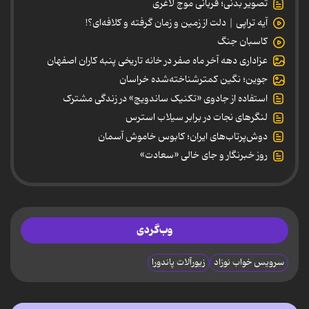
تصویر بدنی؛ قربانی موج لاغری
آیه تراپی | دلت از زمین و زمان گرفته و کلافه‌ای؟!
کاسبان جنگ
عزاداری دهه آخر ماه صفر در خانه تاریخی پنبه کاران اصفهان
جوین؛ نگین کمترشناخته‌شده خراسان
استفاده از جادوی «تکنیک ساندویچ» در زندگی مشترک
لنگرهای نجات در برابر سیلاب استرس
دوش‌پرتاب‌های ایران؛ کابوس خاموش آسمان
روز خبرنگار و جای خالی «سعادت»
وب‌گردی
سرویس خواب نوزاد
زیورآلات پاندورا