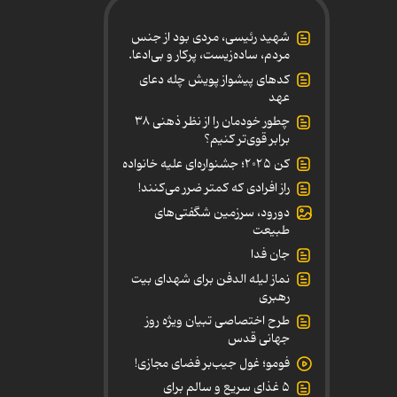
شهید رئیسی، مردی بود از جنس
مردم، ساده‌زیست، پرکار و بی‌ادعا.
کدهای پیشواز پویش چله دعای
عهد
چطور خودمان را از نظر ذهنی ۳۸
برابر قوی‌تر کنیم؟
کن ۲۰۲۵؛ جشنواره‌ای علیه خانواده
راز افرادی که کمتر ضرر می‌کنند!
دورود، سرزمین شگفتی‌های
طبیعت
جان فدا
نماز لیله الدفن برای شهدای بیت
رهبری
طرح اختصاصی تبیان ویژه روز
جهانی قدس
فومو؛ غول جیب‌بر فضای مجازی!
۵ غذای سریع و سالم برای