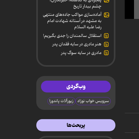
چشم بیدار تاریخ
آماده‌سازی مواکب جاده‌های منتهی
به مشهد در آستانه شهادت امام
0
secon
رضا علیه السلام
of
استقلال سالمندان را جدی بگیریم!
1
minut
هنر مادری در سایه‌ فقدان پدر
3
secon
مادری در سایه سوگ پدر
90%
وب‌گردی
سرویس خواب نوزاد
زیورآلات پاندورا
پربحث‌ها