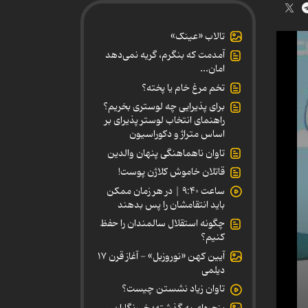
تالاب «عینک»
آمدمت که بنگرم، گریه نمی‌دهد
امان...
تخم مرغ خام یا پخته؟
برای پذیرایی چه لوستری بخریم؟
راهنمای انتخاب لوستر پذیرای بر
اساس متراژ و دکوراسیون
تاوان ناهماهنگی پنهان والدین
قاتلان خاموش کلاژن پوست!
ساعت ۹:۴۰ | در هر زمان ممکن
باید انتقامشان را پس بدهند
چگونه استقلال سالمندان را حفظ
کنیم؟
آیین کهن «نوروزبل» - آغاز قرن ۱۷
دیلمی
تاوان زیاد نشستن چیست؟
پنجره‌ای به گذشته؛ خبرنگاران،