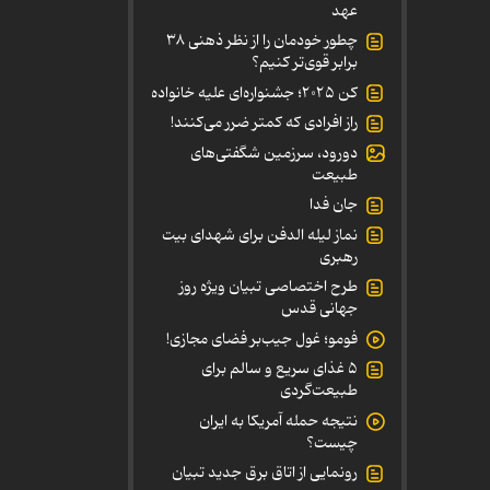
عهد
چطور خودمان را از نظر ذهنی ۳۸
برابر قوی‌تر کنیم؟
کن ۲۰۲۵؛ جشنواره‌ای علیه خانواده
راز افرادی که کمتر ضرر می‌کنند!
دورود، سرزمین شگفتی‌های
طبیعت
جان فدا
نماز لیله الدفن برای شهدای بیت
رهبری
طرح اختصاصی تبیان ویژه روز
جهانی قدس
فومو؛ غول جیب‌بر فضای مجازی!
۵ غذای سریع و سالم برای
طبیعت‌گردی
نتیجه حمله آمریکا به ایران
چیست؟
رونمایی از اتاق برق جدید تبیان