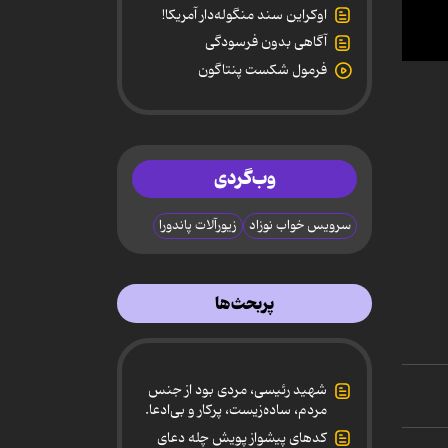
اوکراین سند منگوله‌دار آمریکا!
آگاهی بدون فرسودگی
0
فرمول شکست پنتاگون
secon
of
34
secon
90%
وب‌گردی
سرویس خواب نوزاد
زیورآلات پاندورا
پربحث‌ها
شهید رئیسی، مردی بود از جنس
مردم، ساده‌زیست، پرکار و بی‌ادعا.
کدهای پیشواز پویش چله دعای