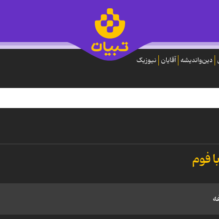
دین‌واندیشه
آقایان
نیوزیک
 فوم
ه