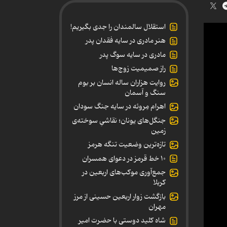
استقلال سالمندان را جدی بگیریم!
هنر مادری در سایه‌ فقدان پدر
مادری در سایه سوگ پدر
راز صمیمیت زوج‌ها
روایت هزاران ساله انسان بر بوم
سنگ و آسمان
اهرام مِروئه در سایه جنگ سودان
جنگل‌های یونان؛ نقاشیِ سوخته‌ی
زمین
تازه‌ترین وضعیت تنگه هرمز
۱۰ خط قرمز در دعوای همسران
جمع‌آوری موکب‌های اربعین در
کربلا
بازگشت زوار اربعین حسینی از مرز
مهران
شاه کلید دوستی با حضرت امیر