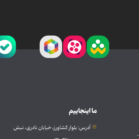
ما اینجاییم
آدرس: بلوار کشاورز، خیابان نادری، نبش
.