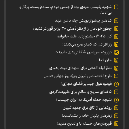
شهید رئیسی، مردی بود از جنس مردم، ساده‌زیست، پرکار و
بی‌ادعا.
کدهای پیشواز پویش چله دعای عهد
چطور خودمان را از نظر ذهنی ۳۸ برابر قوی‌تر کنیم؟
کن ۲۰۲۵؛ جشنواره‌ای علیه خانواده
راز افرادی که کمتر ضرر می‌کنند!
دورود، سرزمین شگفتی‌های طبیعت
جان فدا
نماز لیله الدفن برای شهدای بیت رهبری
طرح اختصاصی تبیان ویژه روز جهانی قدس
فومو؛ غول جیب‌بر فضای مجازی!
۵ غذای سریع و سالم برای طبیعت‌گردی
نتیجه حمله آمریکا به ایران چیست؟
رونمایی از اتاق برق جدید تبیان
زهرهای پنهان خانه را بشناسید!
قهرمان‌های خسته یا والدین مفید!