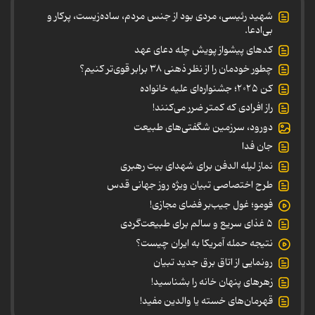
شهید رئیسی، مردی بود از جنس مردم، ساده‌زیست، پرکار و
بی‌ادعا.
کدهای پیشواز پویش چله دعای عهد
چطور خودمان را از نظر ذهنی ۳۸ برابر قوی‌تر کنیم؟
کن ۲۰۲۵؛ جشنواره‌ای علیه خانواده
راز افرادی که کمتر ضرر می‌کنند!
دورود، سرزمین شگفتی‌های طبیعت
جان فدا
نماز لیله الدفن برای شهدای بیت رهبری
طرح اختصاصی تبیان ویژه روز جهانی قدس
فومو؛ غول جیب‌بر فضای مجازی!
۵ غذای سریع و سالم برای طبیعت‌گردی
نتیجه حمله آمریکا به ایران چیست؟
رونمایی از اتاق برق جدید تبیان
زهرهای پنهان خانه را بشناسید!
قهرمان‌های خسته یا والدین مفید!