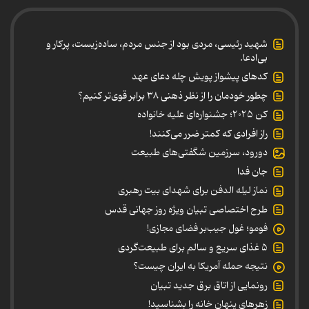
شهید رئیسی، مردی بود از جنس مردم، ساده‌زیست، پرکار و
بی‌ادعا.
کدهای پیشواز پویش چله دعای عهد
چطور خودمان را از نظر ذهنی ۳۸ برابر قوی‌تر کنیم؟
کن ۲۰۲۵؛ جشنواره‌ای علیه خانواده
راز افرادی که کمتر ضرر می‌کنند!
دورود، سرزمین شگفتی‌های طبیعت
جان فدا
نماز لیله الدفن برای شهدای بیت رهبری
طرح اختصاصی تبیان ویژه روز جهانی قدس
فومو؛ غول جیب‌بر فضای مجازی!
۵ غذای سریع و سالم برای طبیعت‌گردی
نتیجه حمله آمریکا به ایران چیست؟
رونمایی از اتاق برق جدید تبیان
زهرهای پنهان خانه را بشناسید!