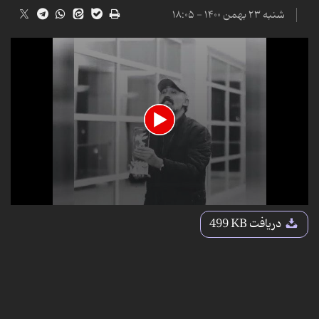
شنبه ۲۳ بهمن ۱۴۰۰ - ۱۸:۰۵
0
seconds
دریافت
499 KB
of
16
seconds