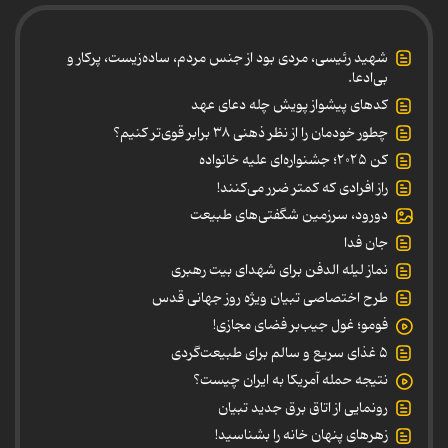
شهید رئیسی، مردی بود از جنس مردم، ساده‌زیست، پرکار و
بی‌ادعا.
کدهای پیشواز پویش چله دعای عهد
چطور خودمان را از نظر ذهنی ۳۸ برابر قوی‌تر کنیم؟
کن ۲۰۲۵؛ جشنواره‌ای علیه خانواده
راز افرادی که کمتر ضرر می‌کنند!
دورود، سرزمین شگفتی‌های طبیعت
جان فدا
نماز لیله الدفن برای شهدای بیت رهبری
طرح اختصاصی تبیان ویژه روز جهانی قدس
فومو؛ غول جیب‌بر فضای مجازی!
۵ غذای سریع و سالم برای طبیعت‌گردی
نتیجه حمله آمریکا به ایران چیست؟
رونمایی از اتاق برق جدید تبیان
زهرهای پنهان خانه را بشناسید!