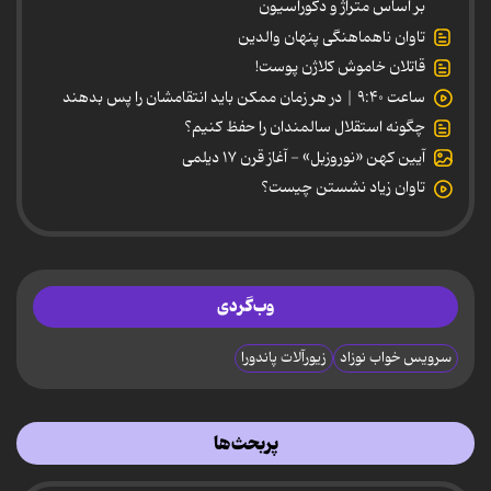
بر اساس متراژ و دکوراسیون
تاوان ناهماهنگی پنهان والدین
قاتلان خاموش کلاژن پوست!
ساعت ۹:۴۰ | در هر زمان ممکن باید انتقامشان را پس بدهند
چگونه استقلال سالمندان را حفظ کنیم؟
آیین کهن «نوروزبل» - آغاز قرن ۱۷ دیلمی
تاوان زیاد نشستن چیست؟
وب‌گردی
سرویس خواب نوزاد
زیورآلات پاندورا
پربحث‌ها