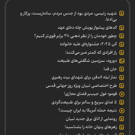
شهید رئیسی، مردی بود از جنس مردم، ساده‌زیست، پرکار و
بی‌ادعا.
کدهای پیشواز پویش چله دعای عهد
چطور خودمان را از نظر ذهنی ۳۸ برابر قوی‌تر کنیم؟
کن ۲۰۲۵؛ جشنواره‌ای علیه خانواده
راز افرادی که کمتر ضرر می‌کنند!
دورود، سرزمین شگفتی‌های طبیعت
جان فدا
نماز لیله الدفن برای شهدای بیت رهبری
طرح اختصاصی تبیان ویژه روز جهانی قدس
فومو؛ غول جیب‌بر فضای مجازی!
۵ غذای سریع و سالم برای طبیعت‌گردی
نتیجه حمله آمریکا به ایران چیست؟
رونمایی از اتاق برق جدید تبیان
زهرهای پنهان خانه را بشناسید!