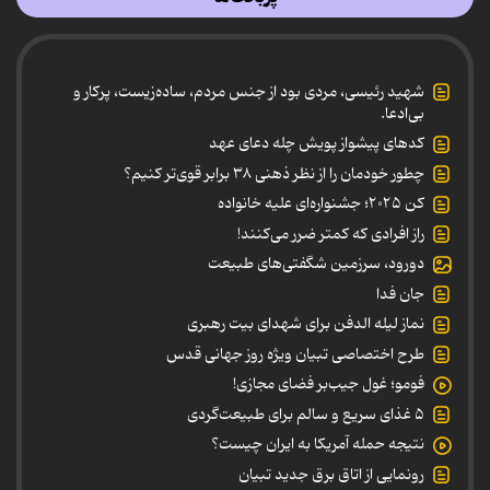
شهید رئیسی، مردی بود از جنس مردم، ساده‌زیست، پرکار و
بی‌ادعا.
کدهای پیشواز پویش چله دعای عهد
چطور خودمان را از نظر ذهنی ۳۸ برابر قوی‌تر کنیم؟
کن ۲۰۲۵؛ جشنواره‌ای علیه خانواده
راز افرادی که کمتر ضرر می‌کنند!
دورود، سرزمین شگفتی‌های طبیعت
جان فدا
نماز لیله الدفن برای شهدای بیت رهبری
طرح اختصاصی تبیان ویژه روز جهانی قدس
فومو؛ غول جیب‌بر فضای مجازی!
۵ غذای سریع و سالم برای طبیعت‌گردی
نتیجه حمله آمریکا به ایران چیست؟
رونمایی از اتاق برق جدید تبیان