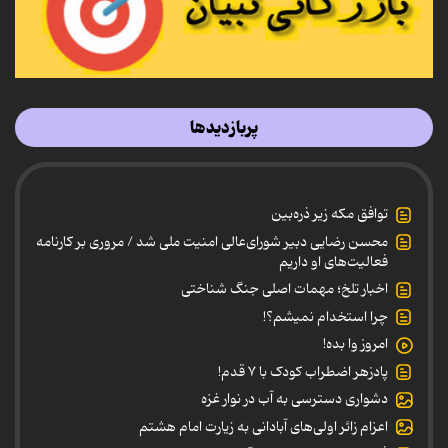
پربازدیدها
توافق مکه زیر ذره‌بین
محسن رضایی دبیر شورای‌عالی امنیت ملی شد / مروری بر کارنامه
فعالیت‌های او داریم
اخبار تلخ؛ مهمات اصلی جنگ شناختی
چرا استخدام نمیشم؟!
امروز وا بده!
پادزهر اضطراب کودک با ۷ قدم!
دشواری دسترسی به آب در نوار غزه
اعزام زائر اولی‌های آبادانی به زیارت امام هشتم