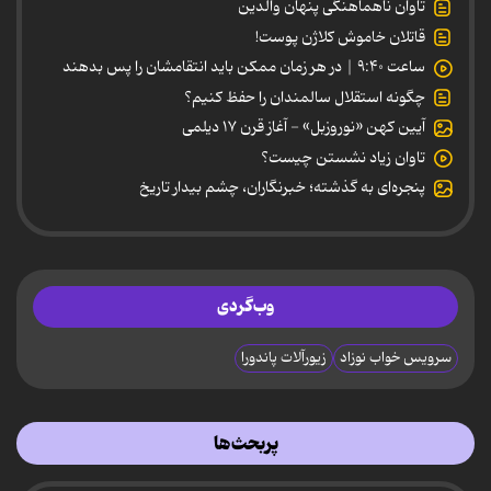
تاوان ناهماهنگی پنهان والدین
قاتلان خاموش کلاژن پوست!
ساعت ۹:۴۰ | در هر زمان ممکن باید انتقامشان را پس بدهند
چگونه استقلال سالمندان را حفظ کنیم؟
آیین کهن «نوروزبل» - آغاز قرن ۱۷ دیلمی
تاوان زیاد نشستن چیست؟
پنجره‌ای به گذشته؛ خبرنگاران، چشم بیدار تاریخ
وب‌گردی
سرویس خواب نوزاد
زیورآلات پاندورا
پربحث‌ها