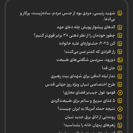
شهید رئیسی، مردی بود از جنس مردم، ساده‌زیست، پرکار و
بی‌ادعا.
کدهای پیشواز پویش چله دعای عهد
چطور خودمان را از نظر ذهنی ۳۸ برابر قوی‌تر کنیم؟
کن ۲۰۲۵؛ جشنواره‌ای علیه خانواده
راز افرادی که کمتر ضرر می‌کنند!
دورود، سرزمین شگفتی‌های طبیعت
جان فدا
نماز لیله الدفن برای شهدای بیت رهبری
طرح اختصاصی تبیان ویژه روز جهانی قدس
فومو؛ غول جیب‌بر فضای مجازی!
۵ غذای سریع و سالم برای طبیعت‌گردی
نتیجه حمله آمریکا به ایران چیست؟
رونمایی از اتاق برق جدید تبیان
زهرهای پنهان خانه را بشناسید!