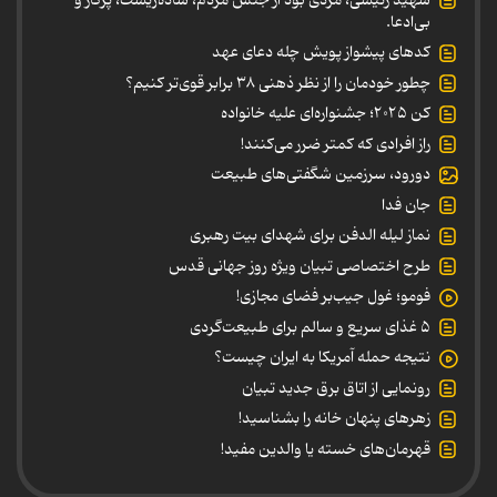
بی‌ادعا.
کدهای پیشواز پویش چله دعای عهد
چطور خودمان را از نظر ذهنی ۳۸ برابر قوی‌تر کنیم؟
کن ۲۰۲۵؛ جشنواره‌ای علیه خانواده
راز افرادی که کمتر ضرر می‌کنند!
دورود، سرزمین شگفتی‌های طبیعت
جان فدا
نماز لیله الدفن برای شهدای بیت رهبری
طرح اختصاصی تبیان ویژه روز جهانی قدس
فومو؛ غول جیب‌بر فضای مجازی!
۵ غذای سریع و سالم برای طبیعت‌گردی
نتیجه حمله آمریکا به ایران چیست؟
رونمایی از اتاق برق جدید تبیان
زهرهای پنهان خانه را بشناسید!
قهرمان‌های خسته یا والدین مفید!