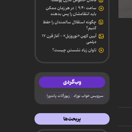
ساعت ۹:۴۰ | در هر زمان ممکن
باید انتقامشان را پس بدهند
0
چگونه استقلال سالمندان را حفظ
secon
کنیم؟
of
3
آیین کهن «نوروزبل» - آغاز قرن ۱۷
minut
دیلمی
20
secon
تاوان زیاد نشستن چیست؟
90%
وب‌گردی
سرویس خواب نوزاد
زیورآلات پاندورا
پربحث‌ها