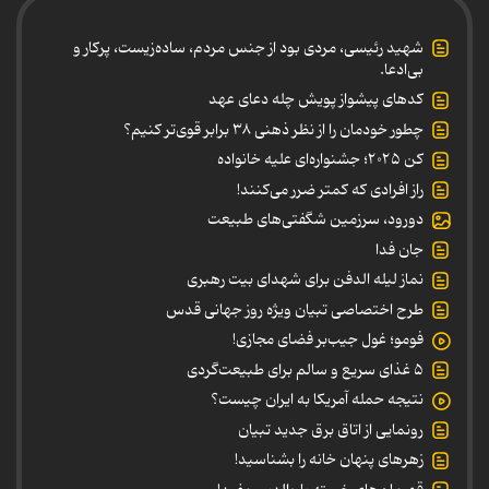
شهید رئیسی، مردی بود از جنس مردم، ساده‌زیست، پرکار و
بی‌ادعا.
کدهای پیشواز پویش چله دعای عهد
چطور خودمان را از نظر ذهنی ۳۸ برابر قوی‌تر کنیم؟
کن ۲۰۲۵؛ جشنواره‌ای علیه خانواده
راز افرادی که کمتر ضرر می‌کنند!
دورود، سرزمین شگفتی‌های طبیعت
جان فدا
نماز لیله الدفن برای شهدای بیت رهبری
طرح اختصاصی تبیان ویژه روز جهانی قدس
فومو؛ غول جیب‌بر فضای مجازی!
۵ غذای سریع و سالم برای طبیعت‌گردی
نتیجه حمله آمریکا به ایران چیست؟
رونمایی از اتاق برق جدید تبیان
زهرهای پنهان خانه را بشناسید!