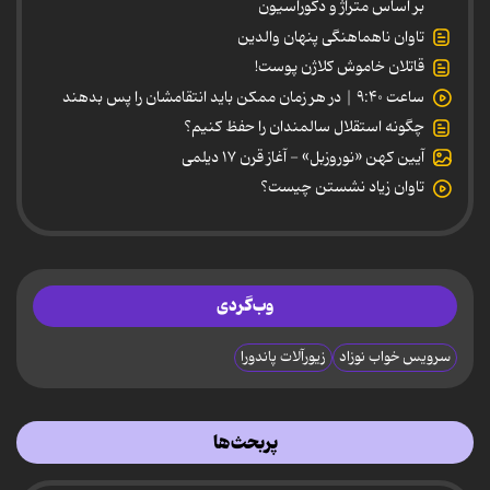
بر اساس متراژ و دکوراسیون
تاوان ناهماهنگی پنهان والدین
قاتلان خاموش کلاژن پوست!
ساعت ۹:۴۰ | در هر زمان ممکن باید انتقامشان را پس بدهند
چگونه استقلال سالمندان را حفظ کنیم؟
آیین کهن «نوروزبل» - آغاز قرن ۱۷ دیلمی
تاوان زیاد نشستن چیست؟
وب‌گردی
سرویس خواب نوزاد
زیورآلات پاندورا
پربحث‌ها