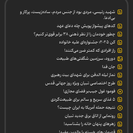
شهید رئیسی، مردی بود از جنس مردم، ساده‌زیست، پرکار و
بی‌ادعا.
کدهای پیشواز پویش چله دعای عهد
چطور خودمان را از نظر ذهنی ۳۸ برابر قوی‌تر کنیم؟
کن ۲۰۲۵؛ جشنواره‌ای علیه خانواده
راز افرادی که کمتر ضرر می‌کنند!
دورود، سرزمین شگفتی‌های طبیعت
جان فدا
نماز لیله الدفن برای شهدای بیت رهبری
طرح اختصاصی تبیان ویژه روز جهانی قدس
فومو؛ غول جیب‌بر فضای مجازی!
۵ غذای سریع و سالم برای طبیعت‌گردی
نتیجه حمله آمریکا به ایران چیست؟
رونمایی از اتاق برق جدید تبیان
زهرهای پنهان خانه را بشناسید!
قهرمان‌های خسته یا والدین مفید!