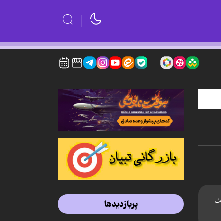
مت
پربازدیدها