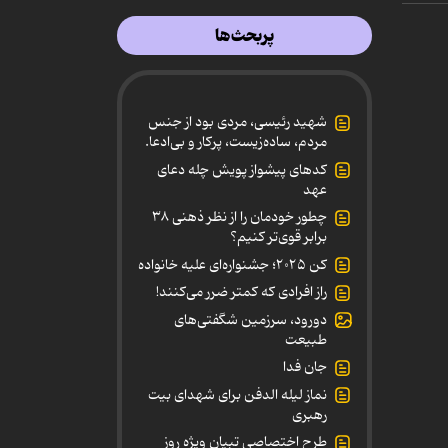
پربحث‌ها
شهید رئیسی، مردی بود از جنس
مردم، ساده‌زیست، پرکار و بی‌ادعا.
کدهای پیشواز پویش چله دعای
عهد
چطور خودمان را از نظر ذهنی ۳۸
برابر قوی‌تر کنیم؟
کن ۲۰۲۵؛ جشنواره‌ای علیه خانواده
راز افرادی که کمتر ضرر می‌کنند!
دورود، سرزمین شگفتی‌های
طبیعت
جان فدا
نماز لیله الدفن برای شهدای بیت
رهبری
طرح اختصاصی تبیان ویژه روز