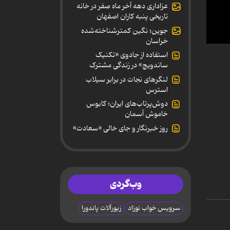
عزاداری دهه آخر ماه صفر در خانه
تاریخی پنبه کاران اصفهان
جوین؛ نگین کمترشناخته‌شده
خراسان
0
استفاده از جادوی «تکنیک
secon
of
ساندویچ» در زندگی مشترک
9
لنگرهای نجات در برابر سیلاب
minut
41
استرس
secon
دوش‌پرتاب‌های ایران؛ کابوس
90%
خاموش آسمان
روز خبرنگار و جای خالی «سعادت»
وب‌گردی
سرویس خواب نوزاد
زیورآلات پاندورا