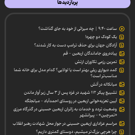
پربازدیدها
ساعت ۹:۴۰ | چه میراثی از خود به جای گذاشت؟
یک کودک دو چهره!
آزادگان جهان برای حذف ترامپ دست به کار شدند؟
پیاده‌روی جاماندگان اربعین - قم
تمرین رزمی تکاوران ارتش
کمد دیواری ریلی بهتر است یا لولایی؟ کدام مدل برای خانه شما
مناسب‌تر است؟
میانکاله در آتش
تشییع پیکر ۱۱۲ شهید در غزه پس از ۳ سال زیر آوار ماندن
آیین تعزیه‌خوانی اربعین در روستای احمدآباد - میانجلگه
وضعیت تردد و خدمات به زائران اربعین حسینی در گذرگاه مرزی
«تمرچین» - پیرانشهر
مراسم عزاداری اربعینِ حسینی در جوار محل شهادت رهبر انقلاب
چرا هرچی بزرگ‌تر میشیم، دوستای کمتری داریم؟