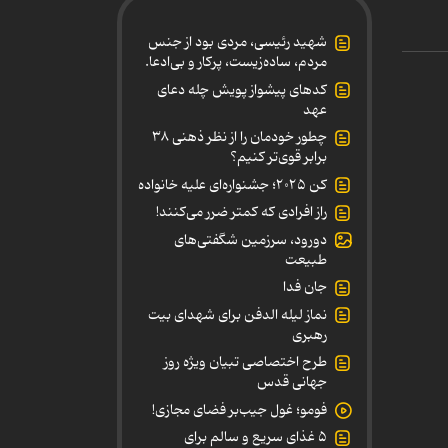
شهید رئیسی، مردی بود از جنس
مردم، ساده‌زیست، پرکار و بی‌ادعا.
کدهای پیشواز پویش چله دعای
عهد
چطور خودمان را از نظر ذهنی ۳۸
برابر قوی‌تر کنیم؟
کن ۲۰۲۵؛ جشنواره‌ای علیه خانواده
راز افرادی که کمتر ضرر می‌کنند!
دورود، سرزمین شگفتی‌های
طبیعت
جان فدا
نماز لیله الدفن برای شهدای بیت
رهبری
طرح اختصاصی تبیان ویژه روز
جهانی قدس
فومو؛ غول جیب‌بر فضای مجازی!
۵ غذای سریع و سالم برای