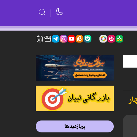
ار
پربازدیدها