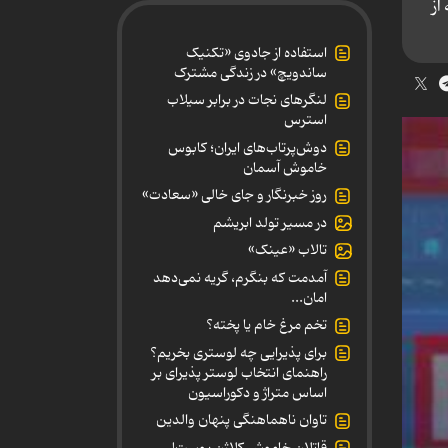
رنگ‌ ها هر روز ساعت 11:55 دقیقه از
استفاده از جادوی «تکنیک
ساندویچ» در زندگی مشترک
لنگرهای نجات در برابر سیلاب
استرس
دوش‌پرتاب‌های ایران؛ کابوس
خاموش آسمان
روز خبرنگار و جای خالی «سعادت»
در مسیر تولد ابریشم
تالاب «عینک»
آمدمت که بنگرم، گریه نمی‌دهد
امان...
تخم مرغ خام یا پخته؟
برای پذیرایی چه لوستری بخریم؟
راهنمای انتخاب لوستر پذیرای بر
اساس متراژ و دکوراسیون
تاوان ناهماهنگی پنهان والدین
قاتلان خاموش کلاژن پوست!