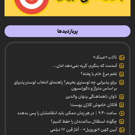
پربازدیدها
تالاب «عینک»
آمدمت که بنگرم، گریه نمی‌دهد امان...
تخم مرغ خام یا پخته؟
برای پذیرایی چه لوستری بخریم؟ راهنمای انتخاب لوستر پذیرای
بر اساس متراژ و دکوراسیون
تاوان ناهماهنگی پنهان والدین
قاتلان خاموش کلاژن پوست!
ساعت ۹:۴۰ | در هر زمان ممکن باید انتقامشان را پس بدهند
چگونه استقلال سالمندان را حفظ کنیم؟
آیین کهن «نوروزبل» - آغاز قرن ۱۷ دیلمی