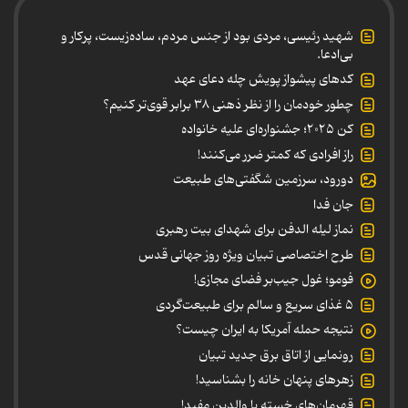
شهید رئیسی، مردی بود از جنس مردم، ساده‌زیست، پرکار و
بی‌ادعا.
کدهای پیشواز پویش چله دعای عهد
چطور خودمان را از نظر ذهنی ۳۸ برابر قوی‌تر کنیم؟
کن ۲۰۲۵؛ جشنواره‌ای علیه خانواده
راز افرادی که کمتر ضرر می‌کنند!
دورود، سرزمین شگفتی‌های طبیعت
جان فدا
نماز لیله الدفن برای شهدای بیت رهبری
طرح اختصاصی تبیان ویژه روز جهانی قدس
فومو؛ غول جیب‌بر فضای مجازی!
۵ غذای سریع و سالم برای طبیعت‌گردی
نتیجه حمله آمریکا به ایران چیست؟
رونمایی از اتاق برق جدید تبیان
زهرهای پنهان خانه را بشناسید!
قهرمان‌های خسته یا والدین مفید!