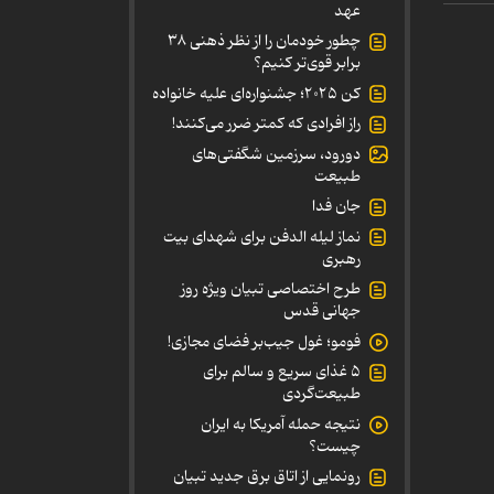
عهد
چطور خودمان را از نظر ذهنی ۳۸
برابر قوی‌تر کنیم؟
کن ۲۰۲۵؛ جشنواره‌ای علیه خانواده
راز افرادی که کمتر ضرر می‌کنند!
دورود، سرزمین شگفتی‌های
طبیعت
جان فدا
نماز لیله الدفن برای شهدای بیت
رهبری
طرح اختصاصی تبیان ویژه روز
جهانی قدس
فومو؛ غول جیب‌بر فضای مجازی!
۵ غذای سریع و سالم برای
طبیعت‌گردی
نتیجه حمله آمریکا به ایران
چیست؟
رونمایی از اتاق برق جدید تبیان