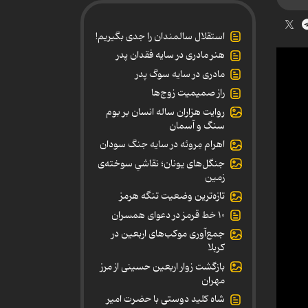
استقلال سالمندان را جدی بگیریم!
هنر مادری در سایه‌ فقدان پدر
مادری در سایه سوگ پدر
راز صمیمیت زوج‌ها
روایت هزاران ساله انسان بر بوم
سنگ و آسمان
اهرام مِروئه در سایه جنگ سودان
جنگل‌های یونان؛ نقاشیِ سوخته‌ی
زمین
تازه‌ترین وضعیت تنگه هرمز
۱۰ خط قرمز در دعوای همسران
جمع‌آوری موکب‌های اربعین در
کربلا
بازگشت زوار اربعین حسینی از مرز
مهران
شاه کلید دوستی با حضرت امیر