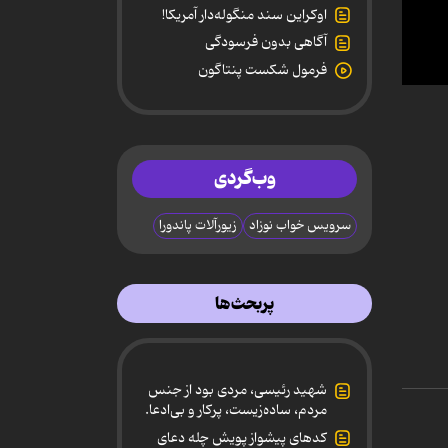
اوکراین سند منگوله‌دار آمریکا!
آگاهی بدون فرسودگی
فرمول شکست پنتاگون
0
secon
of
1
minut
4
وب‌گردی
secon
90%
سرویس خواب نوزاد
زیورآلات پاندورا
پربحث‌ها
شهید رئیسی، مردی بود از جنس
مردم، ساده‌زیست، پرکار و بی‌ادعا.
کدهای پیشواز پویش چله دعای