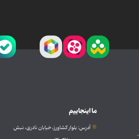
ما اینجاییم
آدرس: بلوار کشاورز، خیابان نادری، نبش
.