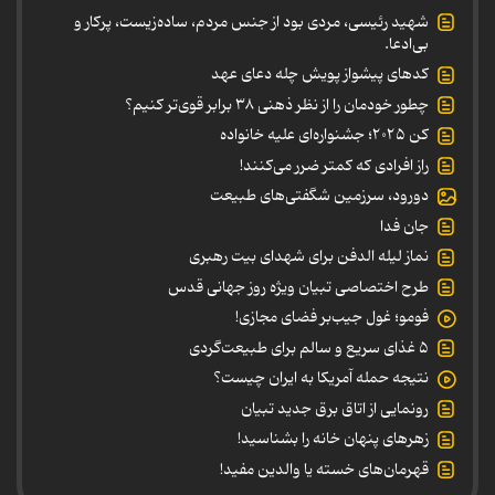
شهید رئیسی، مردی بود از جنس مردم، ساده‌زیست، پرکار و
بی‌ادعا.
کدهای پیشواز پویش چله دعای عهد
چطور خودمان را از نظر ذهنی ۳۸ برابر قوی‌تر کنیم؟
کن ۲۰۲۵؛ جشنواره‌ای علیه خانواده
راز افرادی که کمتر ضرر می‌کنند!
دورود، سرزمین شگفتی‌های طبیعت
جان فدا
نماز لیله الدفن برای شهدای بیت رهبری
طرح اختصاصی تبیان ویژه روز جهانی قدس
فومو؛ غول جیب‌بر فضای مجازی!
۵ غذای سریع و سالم برای طبیعت‌گردی
نتیجه حمله آمریکا به ایران چیست؟
رونمایی از اتاق برق جدید تبیان
زهرهای پنهان خانه را بشناسید!
قهرمان‌های خسته یا والدین مفید!