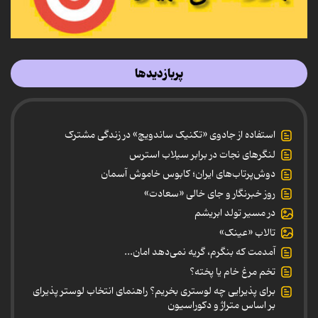
پربازدیدها
استفاده از جادوی «تکنیک ساندویچ» در زندگی مشترک
لنگرهای نجات در برابر سیلاب استرس
دوش‌پرتاب‌های ایران؛ کابوس خاموش آسمان
روز خبرنگار و جای خالی «سعادت»
در مسیر تولد ابریشم
تالاب «عینک»
آمدمت که بنگرم، گریه نمی‌دهد امان...
تخم مرغ خام یا پخته؟
برای پذیرایی چه لوستری بخریم؟ راهنمای انتخاب لوستر پذیرای
بر اساس متراژ و دکوراسیون