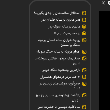
استقلال سالمندان را جدی بگیریم!
هنر مادری در سایه‌ فقدان پدر
مادری در سایه سوگ پدر
راز صمیمیت زوج‌ها
روایت هزاران ساله انسان بر بوم
سنگ و آسمان
اهرام مِروئه در سایه جنگ سودان
جنگل‌های یونان؛ نقاشیِ سوخته‌ی
زمین
تازه‌ترین وضعیت تنگه هرمز
۱۰ خط قرمز در دعوای همسران
جمع‌آوری موکب‌های اربعین در
کربلا
بازگشت زوار اربعین حسینی از مرز
مهران
شاه کلید دوستی با حضرت امیر