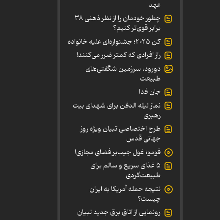
عهد
چطور خودمان را از نظر ذهنی ۳۸
برابر قوی‌تر کنیم؟
کن ۲۰۲۵؛ جشنواره‌ای علیه خانواده
راز افرادی که کمتر ضرر می‌کنند!
دورود، سرزمین شگفتی‌های
طبیعت
جان فدا
نماز لیله الدفن برای شهدای بیت
رهبری
طرح اختصاصی تبیان ویژه روز
جهانی قدس
فومو؛ غول جیب‌بر فضای مجازی!
۵ غذای سریع و سالم برای
طبیعت‌گردی
نتیجه حمله آمریکا به ایران
چیست؟
رونمایی از اتاق برق جدید تبیان