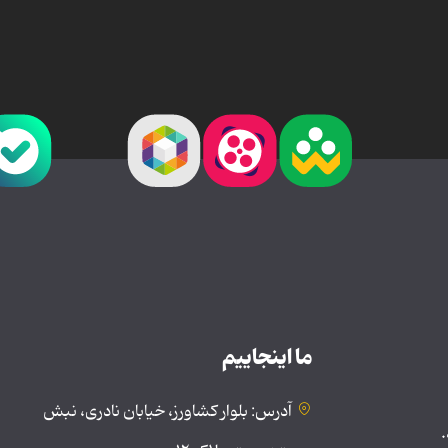
ما اینجاییم
آدرس: بلوار کشاورز، خیابان نادری، نبش
.