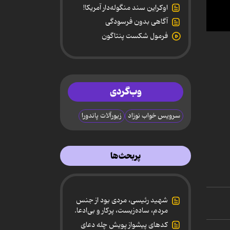
اوکراین سند منگوله‌دار آمریکا!
آگاهی بدون فرسودگی
0
فرمول شکست پنتاگون
secon
of
54
secon
90%
وب‌گردی
سرویس خواب نوزاد
زیورآلات پاندورا
پربحث‌ها
شهید رئیسی، مردی بود از جنس
مردم، ساده‌زیست، پرکار و بی‌ادعا.
کدهای پیشواز پویش چله دعای