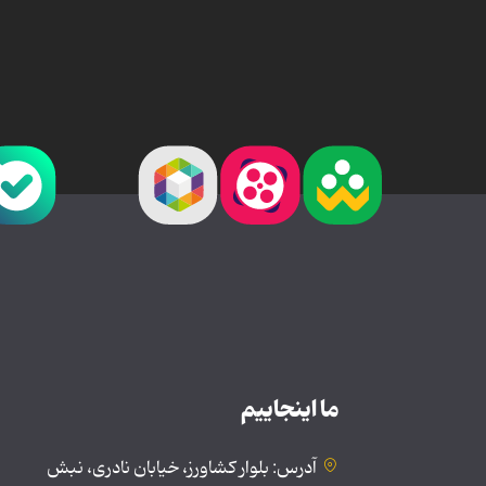
ما اینجاییم
آدرس: بلوار کشاورز، خیابان نادری، نبش