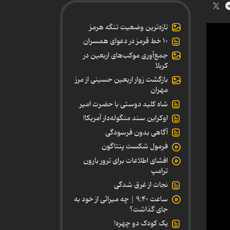
تازه‌ترین وضعیت تنگه هرمز
۱۰ خط قرمز در دعوای همسران
جمع‌آوری موکب‌های اربعین در
کربلا
بازگشت زوار اربعین حسینی از مرز
مهران
شاه کلید دوستی با حضرت امیر
اوکراین سند منگوله‌دار آمریکا!
آگاهی بدون فرسودگی
فرمول شکست پنتاگون
افشای اطلاعات برای ترور بارون
ترامپ
نجات از غرق شدگی
ساعت ۹:۴۰ | چه میراثی از خود به
جای گذاشت؟
یک کودک دو چهره!