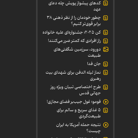
کدهای پیشواز پویش چله دعای
عهد
چطور خودمان را از نظر ذهنی ۳۸
برابر قوی‌تر کنیم؟
کن ۲۰۲۵؛ جشنواره‌ای علیه خانواده
راز افرادی که کمتر ضرر می‌کنند!
دورود، سرزمین شگفتی‌های
طبیعت
جان فدا
نماز لیله الدفن برای شهدای بیت
رهبری
طرح اختصاصی تبیان ویژه روز
جهانی قدس
فومو؛ غول جیب‌بر فضای مجازی!
۵ غذای سریع و سالم برای
طبیعت‌گردی
نتیجه حمله آمریکا به ایران
چیست؟