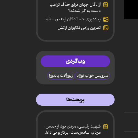
آزادگان جهان برای حذف ترامپ
دست به کار شدند؟
پیاده‌روی جاماندگان اربعین - قم
0
secon
تمرین رزمی تکاوران ارتش
of
57
secon
90%
وب‌گردی
سرویس خواب نوزاد
زیورآلات پاندورا
پربحث‌ها
شهید رئیسی، مردی بود از جنس
مردم، ساده‌زیست، پرکار و بی‌ادعا.