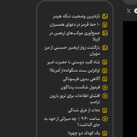
تازه‌ترین وضعیت تنگه هرمز
۱۰ خط قرمز در دعوای همسران
جمع‌آوری موکب‌های اربعین در
کربلا
بازگشت زوار اربعین حسینی از مرز
مهران
شاه کلید دوستی با حضرت امیر
اوکراین سند منگوله‌دار آمریکا!
آگاهی بدون فرسودگی
فرمول شکست پنتاگون
افشای اطلاعات برای ترور بارون
ترامپ
نجات از غرق شدگی
ساعت ۹:۴۰ | چه میراثی از خود به
جای گذاشت؟
یک کودک دو چهره!