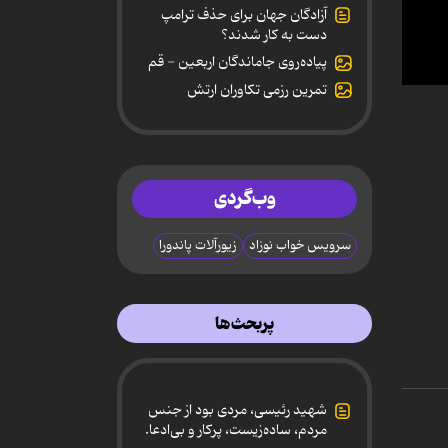
آزادگان جهان برای حذف ترامپ
دست به کار شدند؟
پیاده‌روی جاماندگان اربعین - قم
تمرین رزمی تکاوران ارتش
0
secon
of
2
minut
15
secon
وب‌گردی
90%
سرویس خواب نوزاد
زیورآلات پاندورا
پربحث‌ها
شهید رئیسی، مردی بود از جنس
مردم، ساده‌زیست، پرکار و بی‌ادعا.