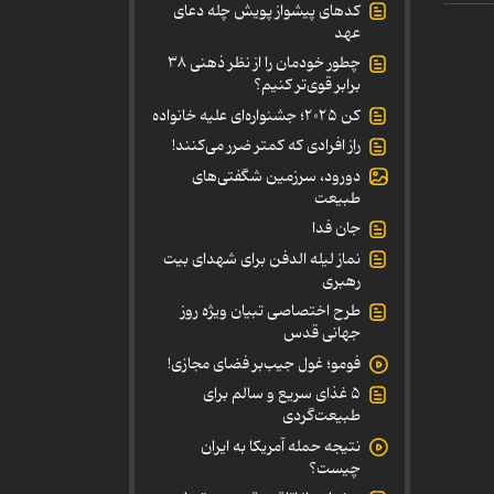
کدهای پیشواز پویش چله دعای
عهد
چطور خودمان را از نظر ذهنی ۳۸
برابر قوی‌تر کنیم؟
کن ۲۰۲۵؛ جشنواره‌ای علیه خانواده
راز افرادی که کمتر ضرر می‌کنند!
دورود، سرزمین شگفتی‌های
طبیعت
جان فدا
نماز لیله الدفن برای شهدای بیت
رهبری
طرح اختصاصی تبیان ویژه روز
جهانی قدس
فومو؛ غول جیب‌بر فضای مجازی!
۵ غذای سریع و سالم برای
طبیعت‌گردی
نتیجه حمله آمریکا به ایران
چیست؟