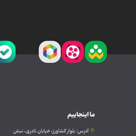
ما اینجاییم
آدرس: بلوار کشاورز، خیابان نادری، نبش