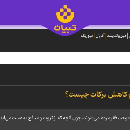
دین‌واندیشه
آقایان
نیوزیک
و كاهش بركات چيست؟
موجب فقر مردم می‌شوند. چون آنچه که از ثروت و منافع به دست می‌آید،