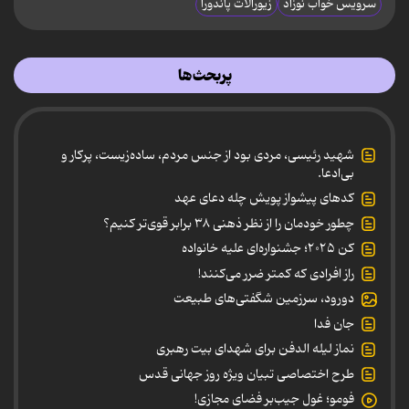
سرویس خواب نوزاد
زیورآلات پاندورا
پربحث‌ها
شهید رئیسی، مردی بود از جنس مردم، ساده‌زیست، پرکار و
بی‌ادعا.
کدهای پیشواز پویش چله دعای عهد
چطور خودمان را از نظر ذهنی ۳۸ برابر قوی‌تر کنیم؟
کن ۲۰۲۵؛ جشنواره‌ای علیه خانواده
راز افرادی که کمتر ضرر می‌کنند!
دورود، سرزمین شگفتی‌های طبیعت
جان فدا
نماز لیله الدفن برای شهدای بیت رهبری
طرح اختصاصی تبیان ویژه روز جهانی قدس
فومو؛ غول جیب‌بر فضای مجازی!