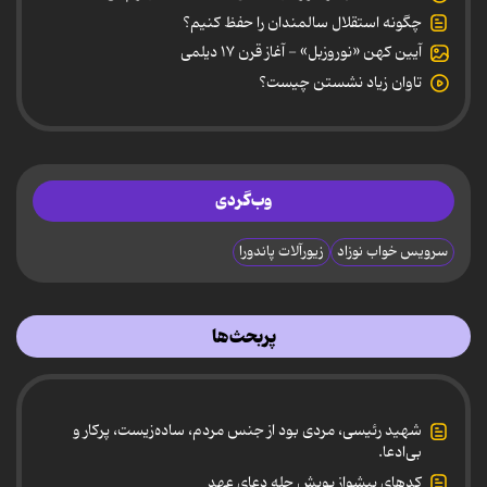
چگونه استقلال سالمندان را حفظ کنیم؟
آیین کهن «نوروزبل» - آغاز قرن ۱۷ دیلمی
تاوان زیاد نشستن چیست؟
وب‌گردی
سرویس خواب نوزاد
زیورآلات پاندورا
پربحث‌ها
شهید رئیسی، مردی بود از جنس مردم، ساده‌زیست، پرکار و
بی‌ادعا.
کدهای پیشواز پویش چله دعای عهد