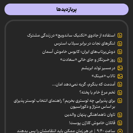
پربازدیدها
استفاده از جادوی «تکنیک ساندویچ» در زندگی مشترک
لنگرهای نجات در برابر سیلاب استرس
دوش‌پرتاب‌های ایران؛ کابوس خاموش آسمان
روز خبرنگار و جای خالی «سعادت»
در مسیر تولد ابریشم
تالاب «عینک»
آمدمت که بنگرم، گریه نمی‌دهد امان...
تخم مرغ خام یا پخته؟
برای پذیرایی چه لوستری بخریم؟ راهنمای انتخاب لوستر پذیرای
بر اساس متراژ و دکوراسیون
تاوان ناهماهنگی پنهان والدین
قاتلان خاموش کلاژن پوست!
ساعت ۹:۴۰ | در هر زمان ممکن باید انتقامشان را پس بدهند