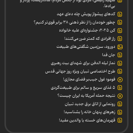
بی‌ادعا.
کدهای پیشواز پویش چله دعای عهد
چطور خودمان را از نظر ذهنی ۳۸ برابر قوی‌تر کنیم؟
کن ۲۰۲۵؛ جشنواره‌ای علیه خانواده
راز افرادی که کمتر ضرر می‌کنند!
دورود، سرزمین شگفتی‌های طبیعت
جان فدا
نماز لیله الدفن برای شهدای بیت رهبری
طرح اختصاصی تبیان ویژه روز جهانی قدس
فومو؛ غول جیب‌بر فضای مجازی!
۵ غذای سریع و سالم برای طبیعت‌گردی
نتیجه حمله آمریکا به ایران چیست؟
رونمایی از اتاق برق جدید تبیان
زهرهای پنهان خانه را بشناسید!
قهرمان‌های خسته یا والدین مفید!