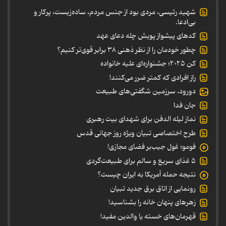
شهید رئیسی، مردی بود از جنس مردم، ساده‌زیست، پرکار و
بی‌ادعا.
کدهای پیشواز پویش چله دعای عهد
چطور خودمان را از نظر ذهنی ۳۸ برابر قوی‌تر کنیم؟
کن ۲۰۲۵؛ جشنواره‌ای علیه خانواده
راز افرادی که کمتر ضرر می‌کنند!
دورود، سرزمین شگفتی‌های طبیعت
جان فدا
نماز لیله الدفن برای شهدای بیت رهبری
طرح اختصاصی تبیان ویژه روز جهانی قدس
فومو؛ غول جیب‌بر فضای مجازی!
۵ غذای سریع و سالم برای طبیعت‌گردی
نتیجه حمله آمریکا به ایران چیست؟
رونمایی از اتاق برق جدید تبیان
زهرهای پنهان خانه را بشناسید!
قهرمان‌های خسته یا والدین مفید!