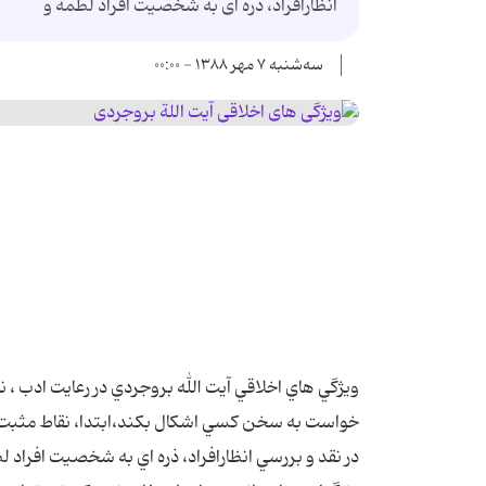
انظارافراد، ذره ای به شخصیت افراد لطمه و
سه‌شنبه ۷ مهر ۱۳۸۸ - ۰۰:۰۰
ويژگي هاي اخلاقي آيت الله بروجردي در رعايت ادب ، 
خواست به سخن کسي اشکال بکند،ابتدا، نقاط مثبت آ
در نقد و بررسي انظارافراد، ذره اي به شخصيت افراد 