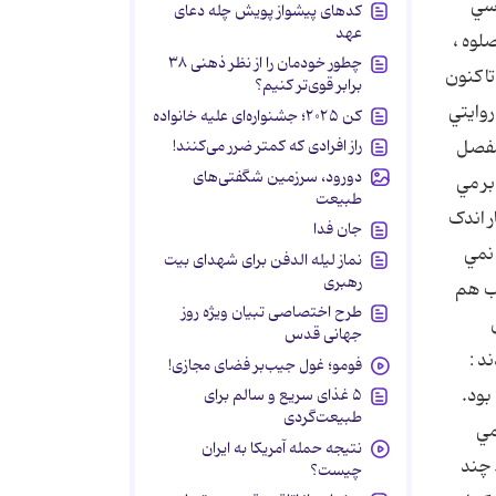
رسي
کدهای پیشواز پویش چله دعای
عهد
، براي شما عرض مي کنم : 1. در مبحث صلوه ،
چطور خودمان را از نظر ذهنی ۳۸
تاکنون
برابر قوی‌تر کنیم؟
مي ، درباره روايتي
کن ۲۰۲۵؛ جشنواره‌ای علیه خانواده
راز افرادی که کمتر ضرر می‌کنند!
 مفصل
دورود، سرزمین شگفتی‌های
ار بر مي
طبیعت
ر اندک
جان فدا
 نمي
نماز لیله الدفن برای شهدای بیت
رهبری
اب هم
طرح اختصاصی تبیان ویژه روز
جهانی قدس
د :
فومو؛ غول جیب‌بر فضای مجازی!
بود.
۵ غذای سریع و سالم برای
طبیعت‌گردی
مي
نتیجه حمله آمریکا به ایران
 چند
چیست؟