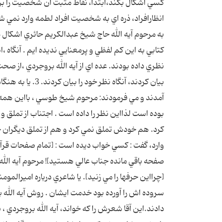
کسي اشکال بکند،ابتدا، نقاط مثبت آن شخصيت را بر 
به مرحوم آيه الله حاج شيخ عبدالکريم حائري اشکال د
نظري داده بودند. عده اي از آيه الله بروجردي ،از 
بيان کردند، آنگاه
آمدند و مي فرمودند: مرحوم شيخ طوسي ، بااين همه ت
بوده است لذااين نظر را داده است . اجتناب از تملق 
کرد. هم خودش تملق نمي کرد و هم از تملق ديگران خو
وارد، گفت : کسي خواب ديده است : [تمام صفحات قرآن 
صفحه باقي مانده جناب عالي هستيد]! مرحوم آيه الله ب
[چرااين حرفها را مي زنيد]. يا شاعري درباره اميرالمو
سروده اش را آورده بود خدمت ايشان . روش آيه الله بر
دادند.اين آقا شعرش را که خواند، آيه الله بروجردي ، 