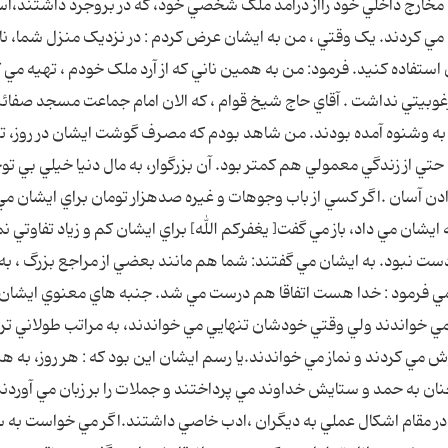
ي مخارج داخلي خود رااز درآمد ملک شخصي خود، که در بروجرد داشتند،اس
 کردند. يک وقتي ، من به ايشان عرض کردم : در نزديک منزل شما، نا
ستفاده کنيد. فرمود: من به همين ناني که از آرد ملک خودم ، تهيه مي ک
رغوبيتي نداشت . آقاي حاج شيخ قوام ، که الان امام جماعت مسجد صفائي
ا، به وشنوه آمده بودند. من شاهد بودم که مصرف گوشت ايشان در روز، تن
حتي از زندگي معمولي هم کمتر بود. آن بزرگوار، به مال دنيا خيلي بي تو
ن آسان .اگر کسي از باب وجوهات و غيره صدهزار تومان براي ايشان مي 
ايشان مي داد، باز مي گفت[ يغفرکم الله] براي ايشان کم و زياد تفاوتي ن
ست نبود. به ايشان مي گفتند: شما هم مانند بعضي از مراجع بزرگ ، به
خ مي فرمود : خدا هست اتفاقا هم درست مي شد. جنبه هاي معنوي ايشان 
مي خواندند ولي وقتي خودشان تنهايي مي خواندند، به مراتب طولاني تر 
 مي کردند و نماز مي خواندند.يا رسم ايشان اين بود که : هر روز، به هن
 به حمد و ستايش خداوند مي پرداختند و جملات را بر زبان مي آوردند
ي در مقام اشکال عملي به ديگران ،ادب خاصي داشتند.اگر مي خواست به