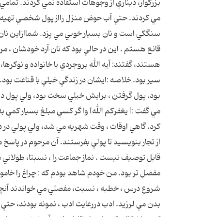
بزرگوار، ديناري از وجوهات استفاده نمي کردند. تمام
مي کردند. حتي آب حوض منزل رااز پول شخصي تهيه مي
سنگکي است و نان بسيار خوبي مي پزد. شماازاين نان ا
قانع هستم . اين در حالي بود که نان آرد خودشان ، م
هستند، گفتند: آيه الله بروجردي با خانواده و نوکره
سير بود. خلاصه :ايشان در زندگي خيلي با قناعت بود. 
بود. پول گرفتن ، برايش خيلي سخت بود، ولي پول داد
مي گفت :[ يغفرکم الله] واگر کسي مبلغ بسيار کمي به 
کرد. گاهي اوقات ، وقت شهريه مي شد، ولي پولي در د
از تجار بنويسيد تا پولي بفرستند. آن مرحوم در پاس
قابل توصيف نيست . نماز جماعت را ، نسبتا، طولاني 
مفصل تر بود. من خودم شاهد بودم که : چراغ را خاموش
شروع درس ، خطبه ، نسبت، مفصلي مي خواندند آنچنان
بدن مي لرزيد. ادب دررعايت ادب ، نمونه بودند، حت