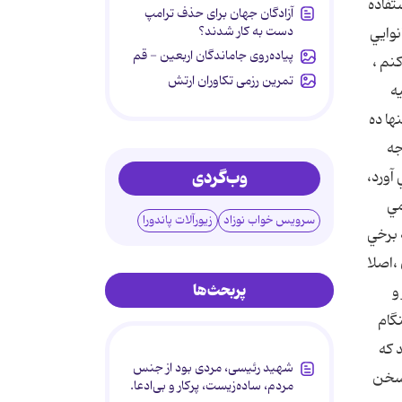
تفاده
آزادگان جهان برای حذف ترامپ
دست به کار شدند؟
نوايي
پیاده‌روی جاماندگان اربعین - قم
نم ،
تمرین رزمی تکاوران ارتش
ه
ها ده
جه
وب‌گردی
آورد،
مي
سرویس خواب نوزاد
زیورآلات پاندورا
 برخي
،اصلا
پربحث‌ها
و
گام
 که
شهید رئیسی، مردی بود از جنس
 سخن
مردم، ساده‌زیست، پرکار و بی‌ادعا.