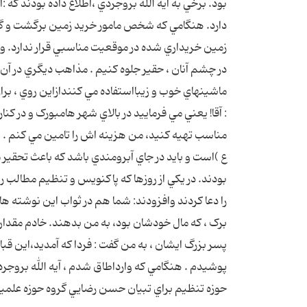
بود. برخي به آيه الله بروجردي ،اطلاع داده بودند که
دارد. هنگامي که شخص مامور خريد زمين برگشت و گزار
زمين خريداري شده در موقعيت مناسبي قرار ندارد. وا
در چشم آنان ، حقير جلوه کنيم . مذاهب ديگري در آن ج
ماشينهاي خوب و زيبااستفاده مي کنندازاين روي ، برا
: آقا! يعني مي فرماييد در بالاي شهر هامبورک و در کنا
مناسب تهيه کنيد، من هزينه اش را تامين مي کنم . شم
ع )است و بايد در جاي آبرومندي باشد که باعث تحقير 
بودند. در يکي از روزها که پاکنويس و تنظيم مطالب ر
را دعا کردند وافزودند: شما هم در ثواب اين نوشته 
برک ، که مال خودشان بود، به من بدهند. خادم مقداري دي
پسر بزرگ ايشان ، به من گفت : فردا که آمديد،اين قبا ر
پوشيدم . هنگامي که وارداطاق شدم ، آيه الله بروجردي
حوزه تنظيم براي تبيان حسن رضايي گروه حوزه علمي