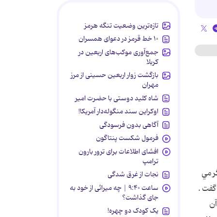
تازه‌ترین وضعیت تنگه هرمز
۱۰ خط قرمز در دعوای همسران
جمع‌آوری موکب‌های اربعین در
کربلا
بازگشت زوار اربعین حسینی از مرز
مهران
شاه کلید دوستی با حضرت امیر
اوکراین سند منگوله‌دار آمریکا!
آگاهی بدون فرسودگی
فرمول شکست پنتاگون
افشای اطلاعات برای ترور بارون
ترامپ
ر مي
نجات از غرق شدگی
ساعت ۹:۴۰ | چه میراثی از خود به
گفت .
جای گذاشت؟
آن
یک کودک دو چهره!