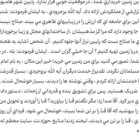
 :اين زمين خريداري شده ، در موقعيت خوبي قرار ندارد. پايين شهر هامبور
شي از عملکردش ارائه داد. آيه الله برجرودي ، به ايشان فرمودند: شني
ين براي جامعه اي که ارزش را در زيباييهاي ظاهري مي بيند، صلاح نيست
ا وجود دارد که مراکز مذهبيشان ،از ساختمانهاي مجلل و زيبا برخوردارا
ي ما صلاح نست که پايين تراز آنها جلوه کنيم . آن شخص (شايد به طعنه 
ر دريا زمين تهيه کنيم ؟ آن جا خيلي گران است . ايشان فرمودند: بله . در 
ا، تصور مي کنيد براي من زمين مي خريد! خير.اين مکان ، به نام امام ز
مسلمانان نگردد. تقديراز خدمت ديگران آيه الله بروجردي ، بسيار قدرش
ا خدمتشان ارائه کردم ، وقتي نوشته ها را ديدند، بسيار خوشحال شدند و
ها شريک هستيد. پس براي تشويق بنده و قدرداني از زحمات ، دستور دادن
ر کرد. آقا صدا زد: مگر نگفتم قبا را بياوريد؟ قبا را آوردند و تحويل من
ا بپوشيد که آقا قبا را بر تن شما ببيند، خوشحال مي شود. فرداي آن روز، 
 ، قبا را بر تن مي ديدند، لبخند زدند! منابع ،حوزه نت ،سايت معظم له 
ه