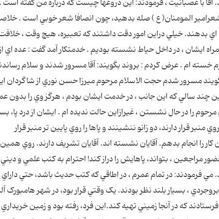
قا با عصبانيت ، فرمودند: اين دروغها چيست که درباره من گفته است . 
 شعرامير المومنان( ع ) صله بدهيد، چون انصافا شعر خوبي است . خلاصه
ه اي بدهند. خيلي دراين امور دقت داشتند که تعبيره، هيچ وقت ، خلافت
اه ايشان ، در داخل حياط نشسته بوديم . خدمتکار آمد گفت : عده اي از
م خسته ام . عرض کردم : بروند بگويند: آقا مسرور شدند و سلام رساندن
 بگويند مسرور شدم حجت الاسلام مرحوم ميرزا حسن نوري از شاگردان اي
ند سالي که اين جانب ، در خدمت ايشان بودم ، هرگز وي را بدون عمام
رحوم را در حال نشستن ، غيرازاين حالت نديده ام . ايشان از درد پا، بسي
 منبر قرار دارند، دو زانو ننشينند و پاها را روي پايين تر منبر قرار
کار را انجام بدهم. آقايان نشسته اند. آقايان تشريف دارند. روي همي
ر مراجعين ، بتواند، پاهايش را دراز کند! احترام به کتب علمي و ديني:
د. مي فرمودند: در تمام عمرم ، در اطاقي که کتب حديث باشد، حتي داراي
روجردي ، بسيار بلند نظر بودند. يک وقتي قرار بود، در شهر هامبورک آلم
فرستادند که در آنجا زميني تهيه کند.اين فرد، رفته بود و زمين خريداري 