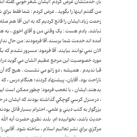
بار، خدمتشان عرض کردم :ايشان شعر خوبي گفته اند. آ
من گفتم اينها را بگويد . عرض کردم : شما فقط براي
زحمت زياد،ايشان را قانع کرديم که به اين آقا هم صل
نباشد. يادم هست : يک وقتي من و آقاي اخوي ، به همر
آمده اند خدمت شما برسند.آقا فرمودند: من حال ندار
الان نمي توانند بيايند. آقا فرمود: مسرور نشدم که
مورد خصوصيت اين مرجع عظيم الشان مي گويد:دراين چ
قبا نديدم . هميشه ، دو زانو مي نشست . هيچ گاه آن م
ناراحت بود. آقايان، پيشنهاد کردند؛ هنگام درس ، که روي
بدهند.ايشان ، با تعجب فرمود: چطور ممکن است اين 
، در منزل کرسي کوچکي گذاشته بودند که ايشان در حضو
بزرگوار به کتب ديني و علمي، احترام بسيار قائل بودن
حديث باشد، نخوابيده ام. بلند نظري حضرت آيه الله ب
مرکزي براي نشر تعاليم اسلام ، ساخته شود. آقايي را 