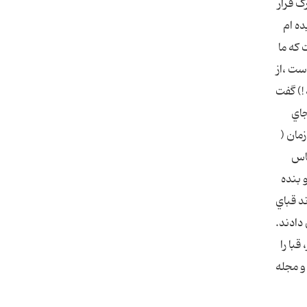
ک قرار
ده ام
 که ما
ست ،از
!) گفت
جاي
مان (
ناس
 بنده
د قباي
 دادند.
قبا را
و مجله