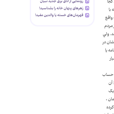
رونمایی از اتاق برق جدید تبیان
کجا
زهرهای پنهان خانه را بشناسید!
 با
قهرمان‌های خسته یا والدین مفید!
 واقع
 مردم
د. ولي
شان در
ه يا
ار
ن حساب
 آن
 يک
ان ،
کرده