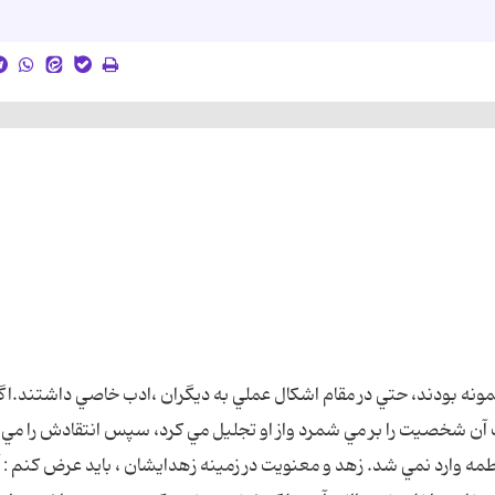
نمونه بودند، حتي در مقام اشکال عملي به ديگران ،ادب خاصي داشتند.اگ
ن شخصيت را بر مي شمرد واز او تجليل مي کرد، سپس انتقادش را مي 
لطمه وارد نمي شد. زهد و معنويت در زمينه زهدايشان ، بايد عرض کنم : 