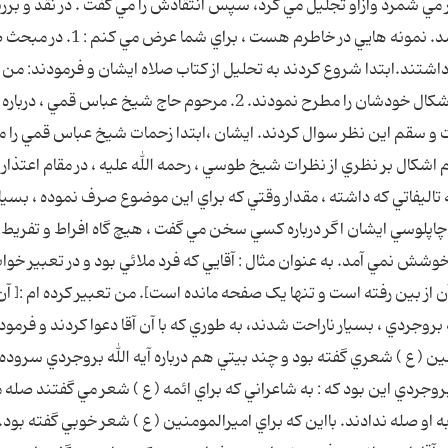
مي شمرد وازاو تجليل مي کرد، سپس انتقادش را مي گفت . در نقد و بر
انظارافراد، ذره اي به شخصيت افراد لطمه وارد نمي شد. نمونه هايي در خاطرم هست 
اشتند.ابتدا شروع کردند به تحليل از کتاب صلاه ايشان و فرمودند: من 
کتابي به اين کم لفظي و پرمعنايي نديده ايم . آنگاه ،اشکال خودشان را مطرح نمودند. 2. مرحوم حاج شيخ عباس ق
صحت و سقم اين نظر سوال کردند. ايشان ،ابتدا زحمات شيخ عباس قمي را
 نظر خود را بيان کردند. 3. يا به هنگام اشکال بر نظري از نظرات شيخ طوسي ، رحمه الله عليه ، در مقام اعتذ
اليفاتي که داشته ، مقدار وقتي که براي اين موضوع صرف نموده ، بسيا
و چاپلوسي ايشان اگر درباره کسي سخن مي گفت ، هيچ گاه افراط و تفريط
شش نمي آمد. به عنوان مثال : آقايي که فرد ملائي بود و در تعبير خو
از بين رفته است و تنها يک صفحه مانده است]. من تعبير کرده ام :[ آن
روجردي ، بسيار ناراحت شدند، به طوري که با آن آقا دعوا کردند و فرمودن
منين ( ع ) شعري گفته بود و چند بيتي هم درباره آيه الله بروجردي سروده 
وجردي اين بود که : به شاعراني که براي ائمه ( ع ) شعر مي گفتند صله 
به او صله ندادند. بااين که براي اميرالمومنين ( ع ) شعر خوبي گفته بود.