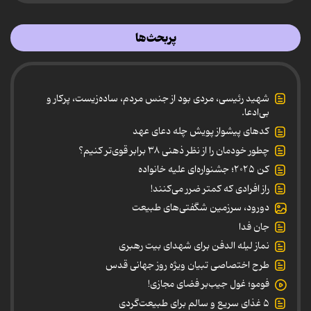
پربحث‌ها
شهید رئیسی، مردی بود از جنس مردم، ساده‌زیست، پرکار و
بی‌ادعا.
کدهای پیشواز پویش چله دعای عهد
چطور خودمان را از نظر ذهنی ۳۸ برابر قوی‌تر کنیم؟
کن ۲۰۲۵؛ جشنواره‌ای علیه خانواده
راز افرادی که کمتر ضرر می‌کنند!
دورود، سرزمین شگفتی‌های طبیعت
جان فدا
نماز لیله الدفن برای شهدای بیت رهبری
طرح اختصاصی تبیان ویژه روز جهانی قدس
فومو؛ غول جیب‌بر فضای مجازی!
۵ غذای سریع و سالم برای طبیعت‌گردی