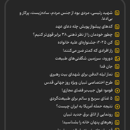
شهید رئیسی، مردی بود از جنس مردم، ساده‌زیست، پرکار و
بی‌ادعا.
کدهای پیشواز پویش چله دعای عهد
چطور خودمان را از نظر ذهنی ۳۸ برابر قوی‌تر کنیم؟
کن ۲۰۲۵؛ جشنواره‌ای علیه خانواده
راز افرادی که کمتر ضرر می‌کنند!
دورود، سرزمین شگفتی‌های طبیعت
جان فدا
نماز لیله الدفن برای شهدای بیت رهبری
طرح اختصاصی تبیان ویژه روز جهانی قدس
فومو؛ غول جیب‌بر فضای مجازی!
۵ غذای سریع و سالم برای طبیعت‌گردی
نتیجه حمله آمریکا به ایران چیست؟
رونمایی از اتاق برق جدید تبیان
زهرهای پنهان خانه را بشناسید!