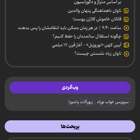
بر اساس متراژ و دکوراسیون
تاوان ناهماهنگی پنهان والدین
قاتلان خاموش کلاژن پوست!
ساعت ۹:۴۰ | در هر زمان ممکن باید انتقامشان را پس بدهند
چگونه استقلال سالمندان را حفظ کنیم؟
آیین کهن «نوروزبل» - آغاز قرن ۱۷ دیلمی
تاوان زیاد نشستن چیست؟
وب‌گردی
سرویس خواب نوزاد
زیورآلات پاندورا
پربحث‌ها