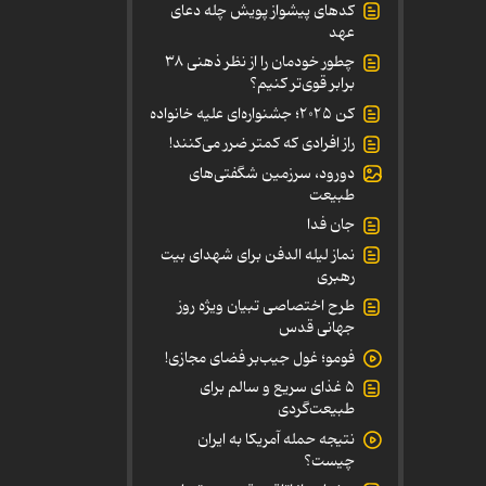
کدهای پیشواز پویش چله دعای
عهد
چطور خودمان را از نظر ذهنی ۳۸
برابر قوی‌تر کنیم؟
کن ۲۰۲۵؛ جشنواره‌ای علیه خانواده
راز افرادی که کمتر ضرر می‌کنند!
دورود، سرزمین شگفتی‌های
طبیعت
جان فدا
نماز لیله الدفن برای شهدای بیت
رهبری
طرح اختصاصی تبیان ویژه روز
جهانی قدس
فومو؛ غول جیب‌بر فضای مجازی!
۵ غذای سریع و سالم برای
طبیعت‌گردی
نتیجه حمله آمریکا به ایران
چیست؟