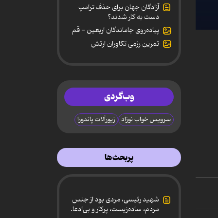
آزادگان جهان برای حذف ترامپ
دست به کار شدند؟
پیاده‌روی جاماندگان اربعین - قم
0
secon
تمرین رزمی تکاوران ارتش
of
2
minut
40
secon
90%
وب‌گردی
سرویس خواب نوزاد
زیورآلات پاندورا
پربحث‌ها
شهید رئیسی، مردی بود از جنس
مردم، ساده‌زیست، پرکار و بی‌ادعا.