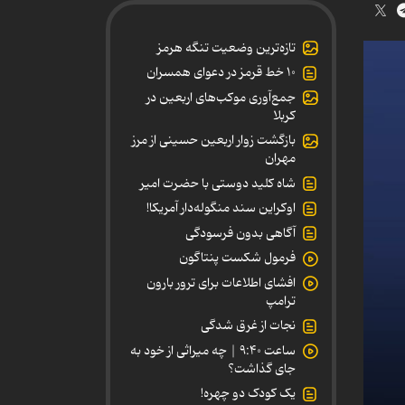
تازه‌ترین وضعیت تنگه هرمز
۱۰ خط قرمز در دعوای همسران
جمع‌آوری موکب‌های اربعین در
کربلا
بازگشت زوار اربعین حسینی از مرز
مهران
شاه کلید دوستی با حضرت امیر
اوکراین سند منگوله‌دار آمریکا!
آگاهی بدون فرسودگی
فرمول شکست پنتاگون
افشای اطلاعات برای ترور بارون
ترامپ
نجات از غرق شدگی
ساعت ۹:۴۰ | چه میراثی از خود به
جای گذاشت؟
یک کودک دو چهره!