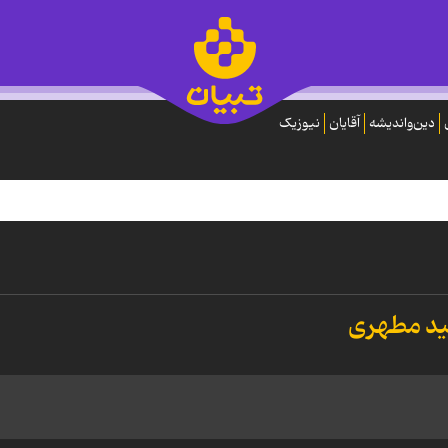
دین‌واندیشه
آقایان
نیوزیک
هید مطهری