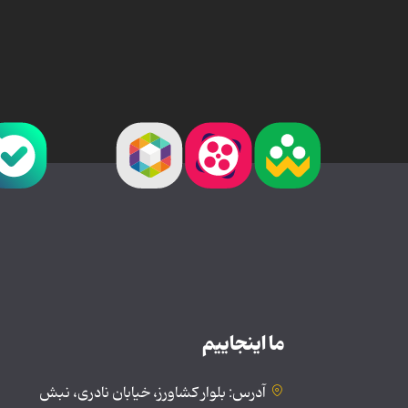
ما اینجاییم
آدرس: بلوار کشاورز، خیابان نادری، نبش